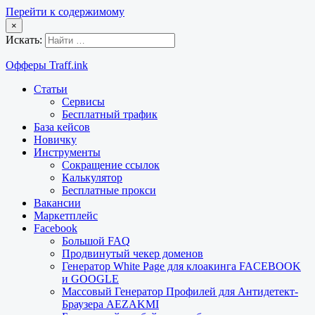
Перейти к содержимому
×
Искать:
Офферы Traff.ink
Статьи
Сервисы
Бесплатный трафик
База кейсов
Новичку
Инструменты
Сокращение ссылок
Калькулятор
Бесплатные прокси
Вакансии
Маркетплейс
Facebook
Большой FAQ
Продвинутый чекер доменов
Генератор White Page для клоакинга FACEBOOK
и GOOGLE
Массовый Генератор Профилей для Антидетект-
Браузера AEZAKMI