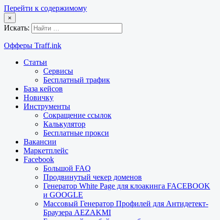
Перейти к содержимому
×
Искать:
Офферы Traff.ink
Статьи
Сервисы
Бесплатный трафик
База кейсов
Новичку
Инструменты
Сокращение ссылок
Калькулятор
Бесплатные прокси
Вакансии
Маркетплейс
Facebook
Большой FAQ
Продвинутый чекер доменов
Генератор White Page для клоакинга FACEBOOK
и GOOGLE
Массовый Генератор Профилей для Антидетект-
Браузера AEZAKMI