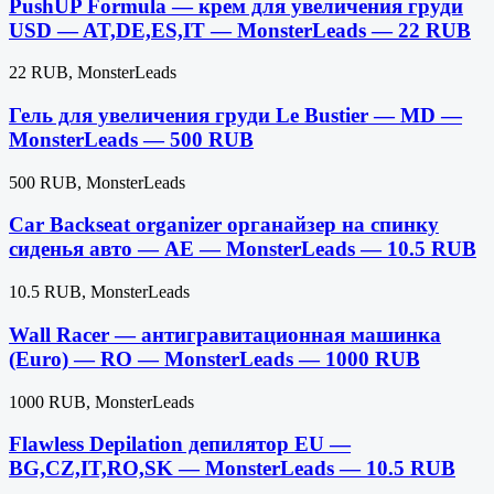
PushUP Formula — крем для увеличения груди
USD — AT,DE,ES,IT — MonsterLeads — 22 RUB
22 RUB, MonsterLeads
Гель для увеличения груди Le Bustier — MD —
MonsterLeads — 500 RUB
500 RUB, MonsterLeads
Car Backseat organizer органайзер на спинку
сиденья авто — AE — MonsterLeads — 10.5 RUB
10.5 RUB, MonsterLeads
Wall Racer — антигравитационная машинка
(Euro) — RO — MonsterLeads — 1000 RUB
1000 RUB, MonsterLeads
Flawless Depilation депилятор EU —
BG,CZ,IT,RO,SK — MonsterLeads — 10.5 RUB