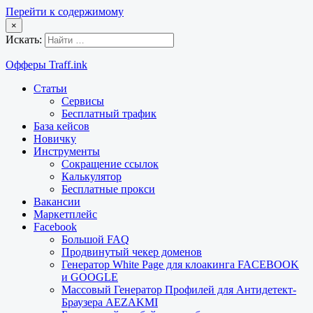
Перейти к содержимому
×
Искать:
Офферы Traff.ink
Статьи
Сервисы
Бесплатный трафик
База кейсов
Новичку
Инструменты
Сокращение ссылок
Калькулятор
Бесплатные прокси
Вакансии
Маркетплейс
Facebook
Большой FAQ
Продвинутый чекер доменов
Генератор White Page для клоакинга FACEBOOK
и GOOGLE
Массовый Генератор Профилей для Антидетект-
Браузера AEZAKMI