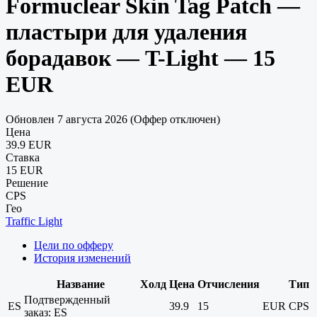
Formuclear Skin Tag Patch —
пластыри для удаления
борадавок — T-Light — 15
EUR
Обновлен 7 августа 2026 (Оффер отключен)
Цена
39.9 EUR
Ставка
15 EUR
Решение
CPS
Гео
Traffic Light
Цели по офферу
История изменений
Название
Холд
Цена
Отчисления
Тип
Подтвержденный
ES
39.9
15
EUR
CPS
заказ: ES