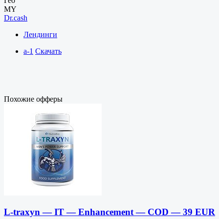
Гео
MY
Dr.cash
Лендинги
a-1
Скачать
Похожие офферы
L-traxyn — IT — Enhancement — COD — 39 EUR