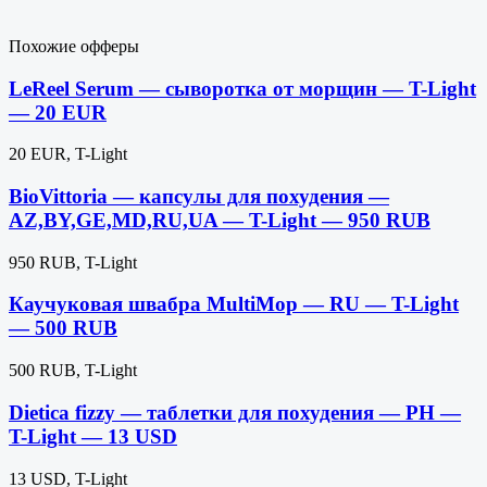
Похожие офферы
LeReel Serum — сыворотка от морщин — T-Light
— 20 EUR
20 EUR, T-Light
BioVittoria — капсулы для похудения —
AZ,BY,GE,MD,RU,UA — T-Light — 950 RUB
950 RUB, T-Light
Каучуковая швабра MultiMop — RU — T-Light
— 500 RUB
500 RUB, T-Light
Dietica fizzy — таблетки для похудения — PH —
T-Light — 13 USD
13 USD, T-Light