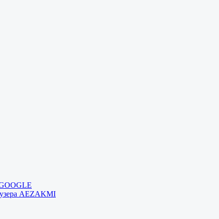
и GOOGLE
раузера AEZAKMI