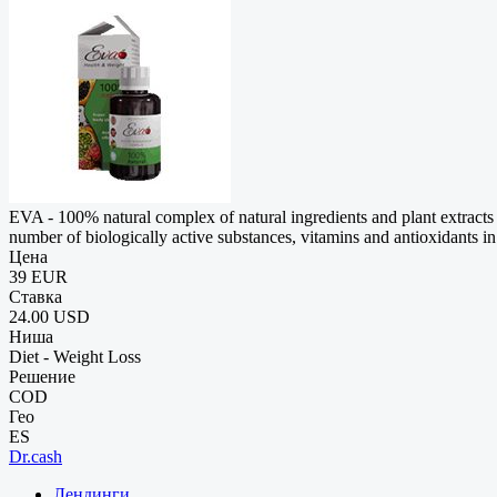
EVA - 100% natural complex of natural ingredients and plant extracts 
number of biologically active substances, vitamins and antioxidants i
Цена
39 EUR
Ставка
24.00 USD
Ниша
Diet - Weight Loss
Решение
COD
Гео
ES
Dr.cash
Лендинги