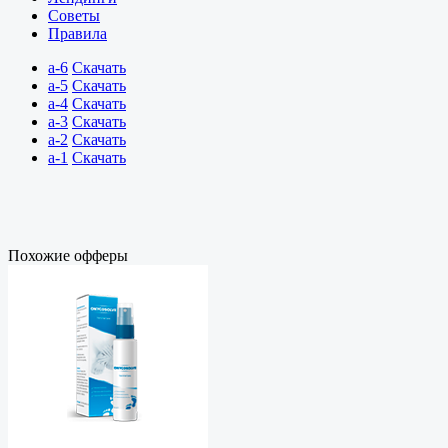
Советы
Правила
a-6
Скачать
a-5
Скачать
a-4
Скачать
a-3
Скачать
a-2
Скачать
a-1
Скачать
Похожие офферы