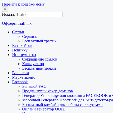
Перейти к содержимому
×
Искать:
Офферы Traff.ink
Статьи
Сервисы
Бесплатный трафик
База кейсов
Новичку
Инструменты
Сокращение ссылок
Калькулятор
Бесплатные прокси
Вакансии
Маркетплейс
Facebook
Большой FAQ
Продвинутый чекер доменов
Генератор White Page для клоакинга FACEBOOK 
Массовый Генератор Профилей для Антидетект-Б
Бесплатный комбайн для работы с аккаунтами
Онлайн генератор QUIZ