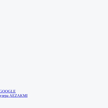
и GOOGLE
раузера AEZAKMI