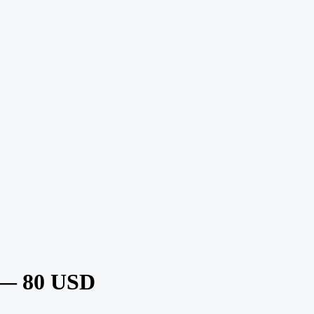
 — 80 USD