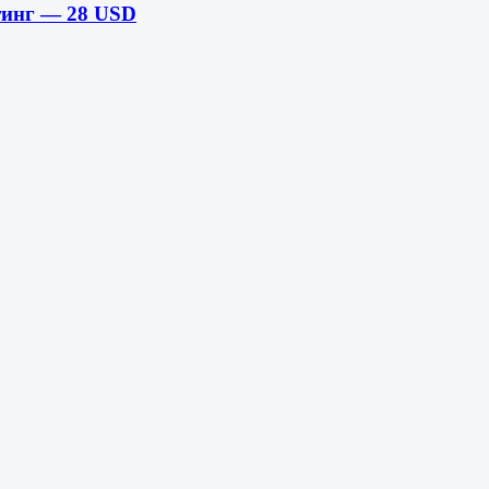
тинг — 28 USD