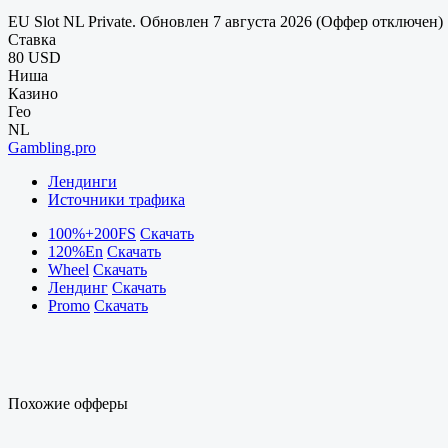
EU Slot NL Private.
Обновлен 7 августа 2026 (Оффер отключен)
Ставка
80 USD
Ниша
Казино
Гео
NL
Gambling.pro
Лендинги
Источники трафика
100%+200FS
Скачать
120%En
Скачать
Wheel
Скачать
Лендинг
Скачать
Promo
Скачать
Похожие офферы