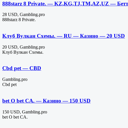
888starz 8 Private. — KZ,KG,TJ,TM,AZ,UZ — Бет
28 USD, Gambling.pro
888starz 8 Private.
Клуб Вулкан Схемы. — RU — Казино — 20 USD
20 USD, Gambling.pro
Клуб Вулкан Схемы.
Cbd pet — CBD
Gambling.pro
Cbd pet
bet O bet CA. — Казино — 150 USD
150 USD, Gambling.pro
bet O bet CA.