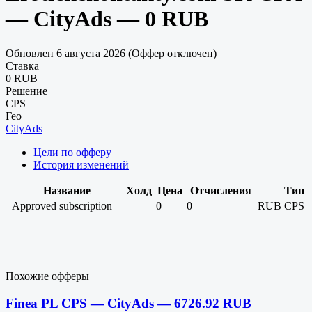
— CityAds — 0 RUB
Обновлен 6 августа 2026 (Оффер отключен)
Ставка
0 RUB
Решение
CPS
Гео
CityAds
Цели по офферу
История изменений
Название
Холд
Цена
Отчисления
Тип
Approved subscription
0
0
RUB
CPS
Похожие офферы
Finea PL CPS — CityAds — 6726.92 RUB