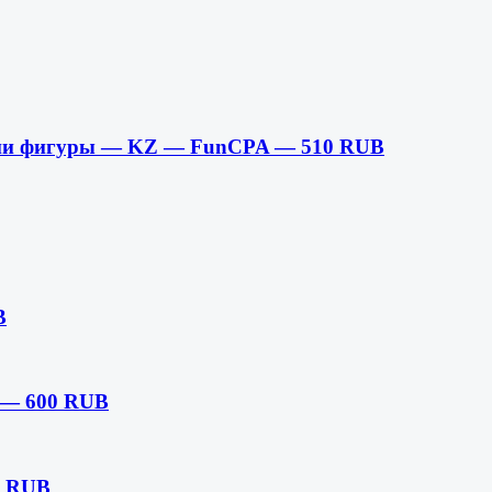
екции фигуры — KZ — FunCPA — 510 RUB
B
A — 600 RUB
0 RUB