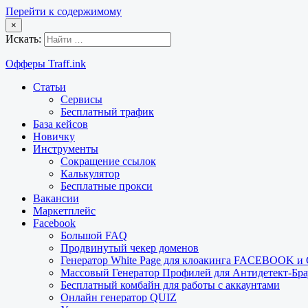
Перейти к содержимому
×
Искать:
Офферы Traff.ink
Статьи
Сервисы
Бесплатный трафик
База кейсов
Новичку
Инструменты
Сокращение ссылок
Калькулятор
Бесплатные прокси
Вакансии
Маркетплейс
Facebook
Большой FAQ
Продвинутый чекер доменов
Генератор White Page для клоакинга FACEBOOK 
Массовый Генератор Профилей для Антидетект-Б
Бесплатный комбайн для работы с аккаунтами
Онлайн генератор QUIZ