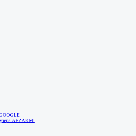
и GOOGLE
раузера AEZAKMI