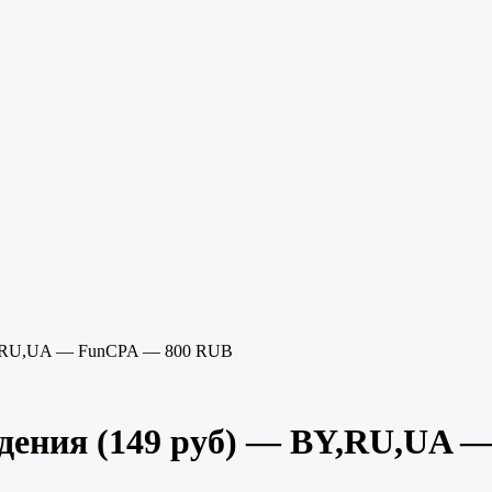
BY,RU,UA — FunCPA — 800 RUB
удения (149 руб) — BY,RU,UA