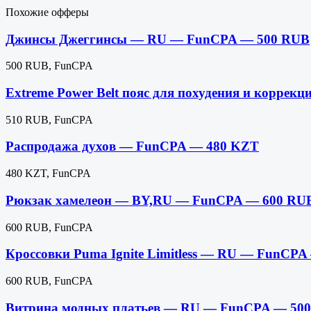
Похожие офферы
Джинсы Джеггинсы — RU — FunCPA — 500 RUB
500 RUB, FunCPA
Extreme Power Belt пояс для похудения и корр
510 RUB, FunCPA
Распродажа духов — FunCPA — 480 KZT
480 KZT, FunCPA
Рюкзак хамелеон — BY,RU — FunCPA — 600 RU
600 RUB, FunCPA
Кроссовки Puma Ignite Limitless — RU — FunCP
600 RUB, FunCPA
Витрина модных платьев — RU — FunCPA — 50