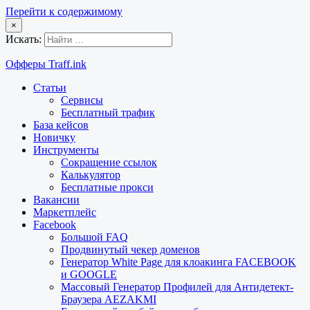
Перейти к содержимому
×
Искать:
Офферы Traff.ink
Статьи
Сервисы
Бесплатный трафик
База кейсов
Новичку
Инструменты
Сокращение ссылок
Калькулятор
Бесплатные прокси
Вакансии
Маркетплейс
Facebook
Большой FAQ
Продвинутый чекер доменов
Генератор White Page для клоакинга FACEBOOK
и GOOGLE
Массовый Генератор Профилей для Антидетект-
Браузера AEZAKMI