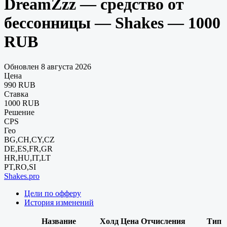
DreamZzz — средство от
бессонницы — Shakes — 1000
RUB
Обновлен 8 августа 2026
Цена
990 RUB
Ставка
1000 RUB
Решение
CPS
Гео
BG,CH,CY,CZ
DE,ES,FR,GR
HR,HU,IT,LT
PT,RO,SI
Shakes.pro
Цели по офферу
История изменений
Название
Холд
Цена
Отчисления
Тип