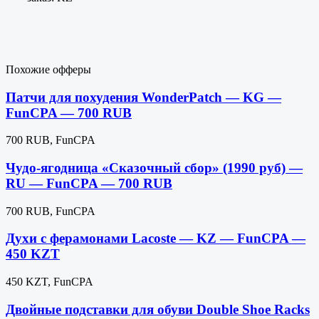
Похожие офферы
Патчи для похудения WonderPatch — KG —
FunCPA — 700 RUB
700 RUB, FunCPA
Чудо-ягодница «Сказочный сбор» (1990 руб) —
RU — FunCPA — 700 RUB
700 RUB, FunCPA
Духи с ферамонами Lacoste — KZ — FunCPA —
450 KZT
450 KZT, FunCPA
Двойные подставки для обуви Double Shoe Racks