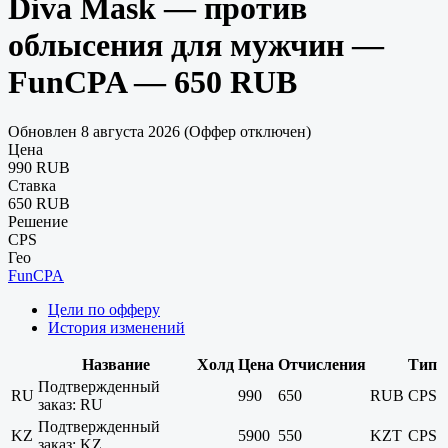
Diva Mask — против
облысения для мужчин —
FunCPA — 650 RUB
Обновлен 8 августа 2026 (Оффер отключен)
Цена
990 RUB
Ставка
650 RUB
Решение
CPS
Гео
FunCPA
Цели по офферу
История изменений
Название
Холд
Цена
Отчисления
Тип
Подтвержденный
RU
990
650
RUB
CPS
заказ: RU
Подтвержденный
KZ
5900
550
KZT
CPS
заказ: KZ