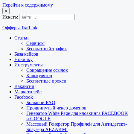
Перейти к содержимому
×
Искать:
Офферы Traff.ink
Статьи
Сервисы
Бесплатный трафик
База кейсов
Новичку
Инструменты
Сокращение ссылок
Калькулятор
Бесплатные прокси
Вакансии
Маркетплейс
Facebook
Большой FAQ
Продвинутый чекер доменов
Генератор White Page для клоакинга FACEBOOK
и GOOGLE
Массовый Генератор Профилей для Антидетект-
Браузера AEZAKMI