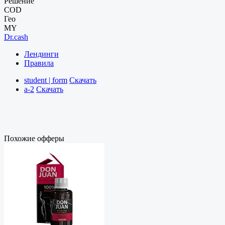
Решение
COD
Гео
MY
Dr.cash
Лендинги
Правила
student | form
Скачать
a-2
Скачать
Похожие офферы