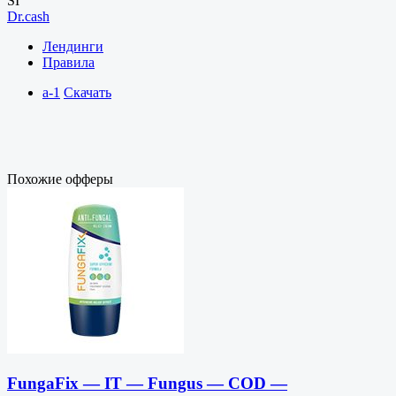
SI
Dr.cash
Лендинги
Правила
a-1
Скачать
Похожие офферы
FungaFix — IT — Fungus — COD —