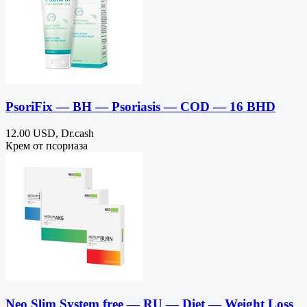
PsoriFix — BH — Psoriasis — COD — 16 BHD
12.00 USD, Dr.cash
Крем от псориаза
Neo Slim System free — RU — Diet — Weight Loss