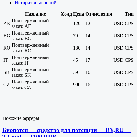
История изменений
Название
Холд
Цена
Отчисления
Тип
Подтвержденный
AE
129
12
USD
CPS
заказ: AE
Подтвержденный
BG
79
14
USD
CPS
заказ: BG
Подтвержденный
RO
180
14
USD
CPS
заказ: RO
Подтвержденный
IT
45
17
USD
CPS
заказ: IT
Подтвержденный
SK
39
16
USD
CPS
заказ: SK
Подтвержденный
CZ
990
16
USD
CPS
заказ: CZ
Похожие офферы
Биопотен — средство для потенции — BY,RU —
T-Light — 1100 RUB