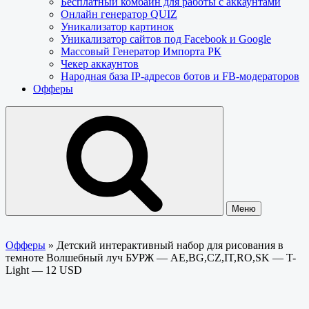
Бесплатный комбайн для работы с аккаунтами
Онлайн генератор QUIZ
Уникализатор картинок
Уникализатор сайтов под Facebook и Google
Массовый Генератор Импорта РК
Чекер аккаунтов
Народная база IP-адресов ботов и FB-модераторов
Офферы
Меню
Офферы
»
Детский интерактивный набор для рисования в
темноте Волшебный луч БУРЖ — AE,BG,CZ,IT,RO,SK — T-
Light — 12 USD