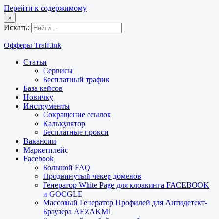
Перейти к содержимому
×
Искать:
Офферы Traff.ink
Статьи
Сервисы
Бесплатный трафик
База кейсов
Новичку
Инструменты
Сокращение ссылок
Калькулятор
Бесплатные прокси
Вакансии
Маркетплейс
Facebook
Большой FAQ
Продвинутый чекер доменов
Генератор White Page для клоакинга FACEBOOK
и GOOGLE
Массовый Генератор Профилей для Антидетект-
Браузера AEZAKMI