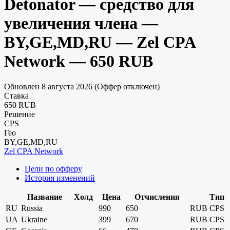
Detonator — cредство для
увеличения члена —
BY,GE,MD,RU — Zel CPA
Network — 650 RUB
Обновлен 8 августа 2026 (Оффер отключен)
Ставка
650 RUB
Решение
CPS
Гео
BY,GE,MD,RU
Zel CPA Network
Цели по офферу
История изменений
Название
Холд
Цена
Отчисления
Тип
RU
Russia
990
650
RUB
CPS
UA
Ukraine
399
670
RUB
CPS