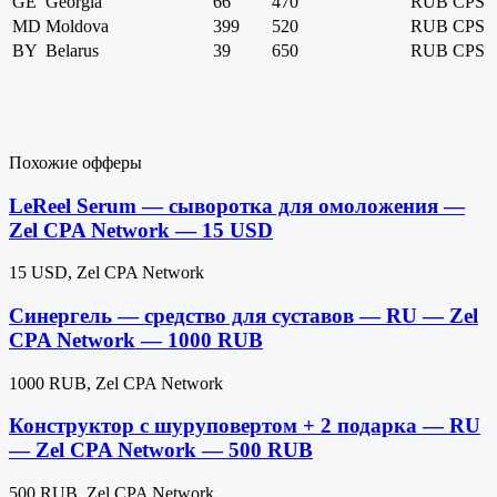
GE
Georgia
66
470
RUB
CPS
MD
Moldova
399
520
RUB
CPS
BY
Belarus
39
650
RUB
CPS
Похожие офферы
LeReel Serum — сыворотка для омоложения —
Zel CPA Network — 15 USD
15 USD, Zel CPA Network
Синергель — средство для суставов — RU — Zel
CPA Network — 1000 RUB
1000 RUB, Zel CPA Network
Конструктор с шуруповертом + 2 подарка — RU
— Zel CPA Network — 500 RUB
500 RUB, Zel CPA Network