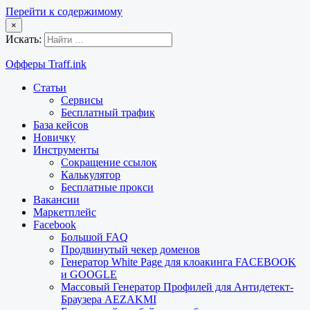
Перейти к содержимому
×
Искать:
Офферы Traff.ink
Статьи
Сервисы
Бесплатный трафик
База кейсов
Новичку
Инструменты
Сокращение ссылок
Калькулятор
Бесплатные прокси
Вакансии
Маркетплейс
Facebook
Большой FAQ
Продвинутый чекер доменов
Генератор White Page для клоакинга FACEBOOK
и GOOGLE
Массовый Генератор Профилей для Антидетект-
Браузера AEZAKMI