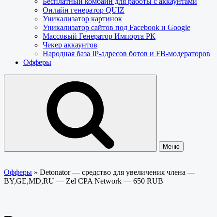
Бесплатный комбайн для работы с аккаунтами
Онлайн генератор QUIZ
Уникализатор картинок
Уникализатор сайтов под Facebook и Google
Массовый Генератор Импорта РК
Чекер аккаунтов
Народная база IP-адресов ботов и FB-модераторов
Офферы
Меню
Офферы
»
Detonator — cредство для увеличения члена —
BY,GE,MD,RU — Zel CPA Network — 650 RUB