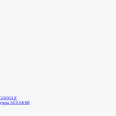
и GOOGLE
раузера AEZAKMI