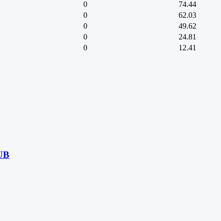
0
74.44
0
62.03
0
49.62
0
24.81
0
12.41
UB