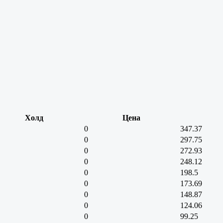
Холд
Цена
0
347.37
0
297.75
0
272.93
0
248.12
0
198.5
0
173.69
0
148.87
0
124.06
0
99.25