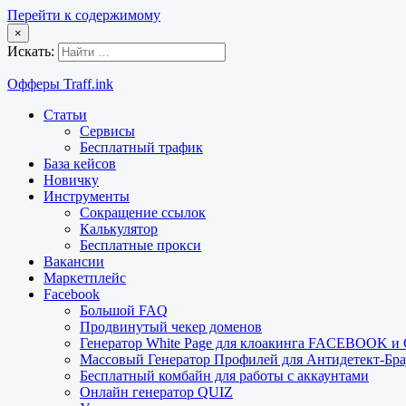
Перейти к содержимому
×
Искать:
Офферы Traff.ink
Статьи
Сервисы
Бесплатный трафик
База кейсов
Новичку
Инструменты
Сокращение ссылок
Калькулятор
Бесплатные прокси
Вакансии
Маркетплейс
Facebook
Большой FAQ
Продвинутый чекер доменов
Генератор White Page для клоакинга FACEBOOK 
Массовый Генератор Профилей для Антидетект-Б
Бесплатный комбайн для работы с аккаунтами
Онлайн генератор QUIZ