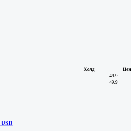
Холд
Цен
49.9
49.9
3 USD