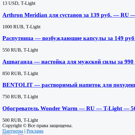
13 USD, T-Light
Arthron Meridian для суставов за 139 руб. — RU 
1000 RUB, T-Light
Распутница — возбуждающие капсулы за 149 ру
550 RUB, T-Light
Ашваганда — настойка для мужской силы за 990
850 RUB, T-Light
BENTOLIT — растворимый напиток для похуден
750 RUB, T-Light
Обогреватель Wonder Warm — RU — T-Light — 
500 RUB, T-Light
Copyright © Все права защищены.
Партнеры
|
Реклама