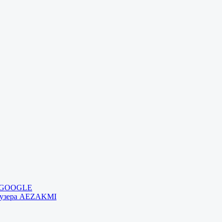
и GOOGLE
раузера AEZAKMI