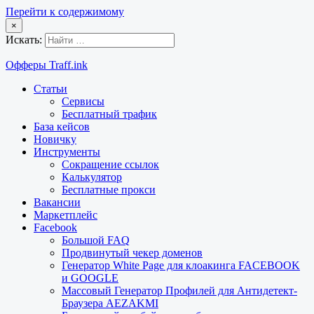
Перейти к содержимому
×
Искать:
Офферы Traff.ink
Статьи
Сервисы
Бесплатный трафик
База кейсов
Новичку
Инструменты
Сокращение ссылок
Калькулятор
Бесплатные прокси
Вакансии
Маркетплейс
Facebook
Большой FAQ
Продвинутый чекер доменов
Генератор White Page для клоакинга FACEBOOK
и GOOGLE
Массовый Генератор Профилей для Антидетект-
Браузера AEZAKMI