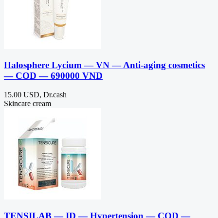
Halosphere Lycium — VN — Anti-aging cosmetics
— COD — 690000 VND
15.00 USD, Dr.cash
Skincare cream
TENSILAB — ID — Hypertension — COD —