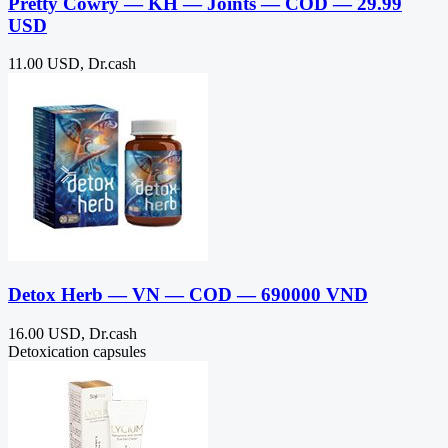
Pretty Cowry — KH — Joints — COD — 29.99
USD
11.00 USD, Dr.cash
Detox Herb — VN — COD — 690000 VND
16.00 USD, Dr.cash
Detoxication capsules