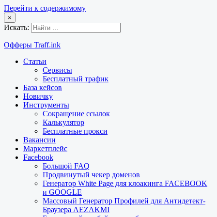
Перейти к содержимому
×
Искать:
Офферы Traff.ink
Статьи
Сервисы
Бесплатный трафик
База кейсов
Новичку
Инструменты
Сокращение ссылок
Калькулятор
Бесплатные прокси
Вакансии
Маркетплейс
Facebook
Большой FAQ
Продвинутый чекер доменов
Генератор White Page для клоакинга FACEBOOK
и GOOGLE
Массовый Генератор Профилей для Антидетект-
Браузера AEZAKMI