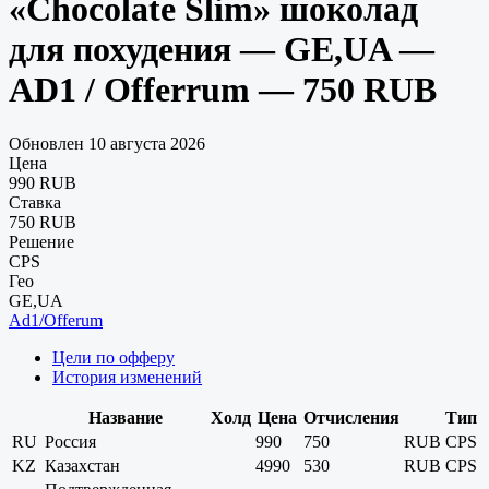
«Chocolate Slim» шоколад
для похудения — GE,UA —
AD1 / Offerrum — 750 RUB
Обновлен 10 августа 2026
Цена
990 RUB
Ставка
750 RUB
Решение
CPS
Гео
GE,UA
Ad1/Offerum
Цели по офферу
История изменений
Название
Холд
Цена
Отчисления
Тип
RU
Россия
990
750
RUB
CPS
KZ
Казахстан
4990
530
RUB
CPS