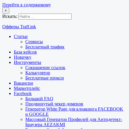
Перейти к содержимому
×
Искать:
Офферы Traff.ink
Статьи
Сервисы
Бесплатный трафик
База кейсов
Новичку
Инструменты
Сокращение ссылок
Калькулятор
Бесплатные прокси
Вакансии
Маркетплейс
Facebook
Большой FAQ
Продвинутый чекер доменов
Генератор White Page для клоакинга FACEBOOK
и GOOGLE
Массовый Генератор Профилей для Антидетект-
Браузера AEZAKMI