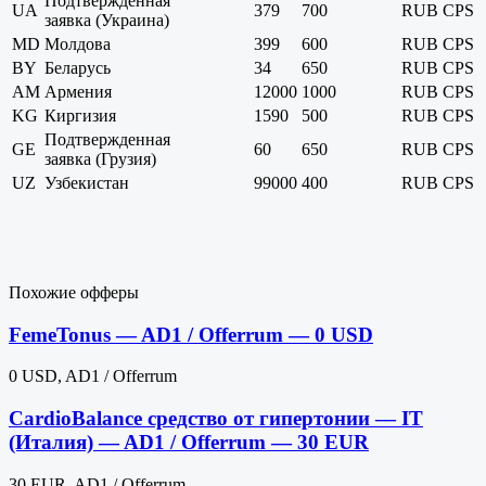
Подтвержденная
UA
379
700
RUB
CPS
заявка (Украина)
MD
Молдова
399
600
RUB
CPS
BY
Беларусь
34
650
RUB
CPS
AM
Армения
12000
1000
RUB
CPS
KG
Киргизия
1590
500
RUB
CPS
Подтвержденная
GE
60
650
RUB
CPS
заявка (Грузия)
UZ
Узбекистан
99000
400
RUB
CPS
Похожие офферы
FemeTonus — AD1 / Offerrum — 0 USD
0 USD, AD1 / Offerrum
CardioBalance средство от гипертонии — IT
(Италия) — AD1 / Offerrum — 30 EUR
30 EUR, AD1 / Offerrum