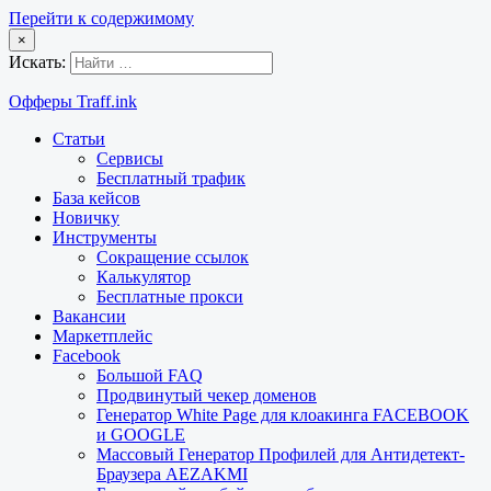
Перейти к содержимому
×
Искать:
Офферы Traff.ink
Статьи
Сервисы
Бесплатный трафик
База кейсов
Новичку
Инструменты
Сокращение ссылок
Калькулятор
Бесплатные прокси
Вакансии
Маркетплейс
Facebook
Большой FAQ
Продвинутый чекер доменов
Генератор White Page для клоакинга FACEBOOK
и GOOGLE
Массовый Генератор Профилей для Антидетект-
Браузера AEZAKMI