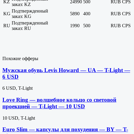
KZ
24990
500
RUB
CPS
заказ: KZ
Подтвержденный
KG
5890
400
RUB
CPS
заказ: KG
Подтвержденный
RU
1990
500
RUB
CPS
заказ: RU
Похожие офферы
Мужская обувь Levis Howard — UA — T-Light —
6 USD
6 USD, T-Light
Love Ring — волшебное кольцо со световой
проекцией — T-Light — 10 USD
10 USD, T-Light
Euro Slim — капсулы для похудения — BY — T-