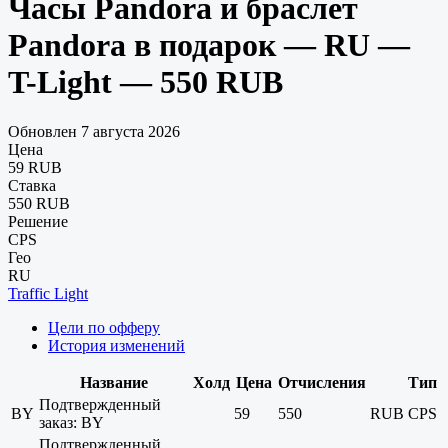
Часы Pandora и браслет
Pandora в подарок — RU —
T-Light — 550 RUB
Обновлен 7 августа 2026
Цена
59 RUB
Ставка
550 RUB
Решение
CPS
Гео
RU
Traffic Light
Цели по офферу
История изменений
Название
Холд
Цена
Отчисления
Тип
Подтвержденный
BY
59
550
RUB
CPS
заказ: BY
Подтвержденный