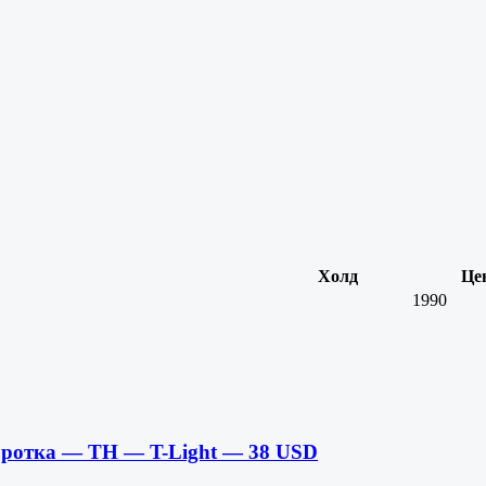
Холд
Це
1990
оротка — TH — T-Light — 38 USD