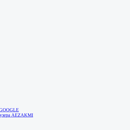
и GOOGLE
раузера AEZAKMI