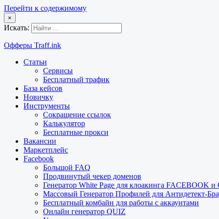
Перейти к содержимому
×
Искать:
Офферы Traff.ink
Статьи
Сервисы
Бесплатный трафик
База кейсов
Новичку
Инструменты
Сокращение ссылок
Калькулятор
Бесплатные прокси
Вакансии
Маркетплейс
Facebook
Большой FAQ
Продвинутый чекер доменов
Генератор White Page для клоакинга FACEBOOK 
Массовый Генератор Профилей для Антидетект-Б
Бесплатный комбайн для работы с аккаунтами
Онлайн генератор QUIZ