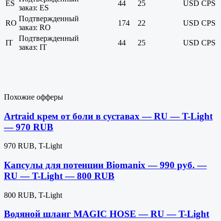
ES
44
25
USD
CPS
заказ: ES
Подтвержденный
RO
174
22
USD
CPS
заказ: RO
Подтвержденный
IT
44
25
USD
CPS
заказ: IT
Похожие офферы
Artraid крем от боли в суставах — RU — T-Light
— 970 RUB
970 RUB, T-Light
Капсулы для потенции Biomanix — 990 руб. —
RU — T-Light — 800 RUB
800 RUB, T-Light
Водяной шланг MAGIC HOSE — RU — T-Light