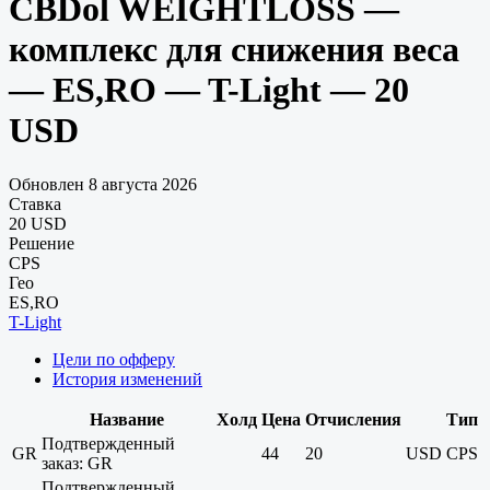
CBDol WEIGHTLOSS —
комплекс для снижения веса
— ES,RO — T-Light — 20
USD
Обновлен 8 августа 2026
Ставка
20 USD
Решение
CPS
Гео
ES,RO
T-Light
Цели по офферу
История изменений
Название
Холд
Цена
Отчисления
Тип
Подтвержденный
GR
44
20
USD
CPS
заказ: GR
Подтвержденный