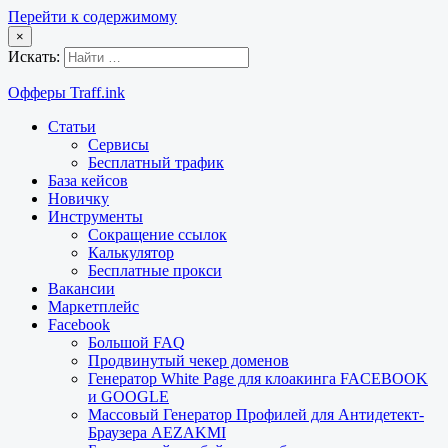
Перейти к содержимому
×
Искать:
Офферы Traff.ink
Статьи
Сервисы
Бесплатный трафик
База кейсов
Новичку
Инструменты
Сокращение ссылок
Калькулятор
Бесплатные прокси
Вакансии
Маркетплейс
Facebook
Большой FAQ
Продвинутый чекер доменов
Генератор White Page для клоакинга FACEBOOK
и GOOGLE
Массовый Генератор Профилей для Антидетект-
Браузера AEZAKMI