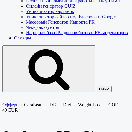
Бесплатный комбайн для работы с аккаунтами
Онлайн генератор QUIZ
Уникализатор картинок
Уникализатор сайтов под Facebook и Google
Массовый Генератор Импорта РК
Чекер аккаунтов
Народная база IP-адресов ботов и FB-модераторов
Офферы
Меню
Офферы
»
CaraLean — DE — Diet — Weight Loss — COD —
49 EUR