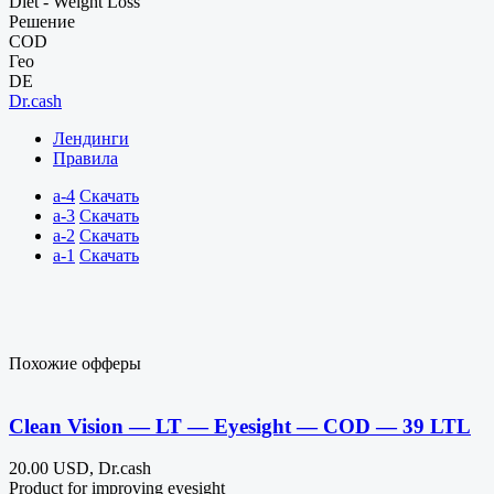
Diet - Weight Loss
Решение
COD
Гео
DE
Dr.cash
Лендинги
Правила
a-4
Скачать
a-3
Скачать
a-2
Скачать
a-1
Скачать
Похожие офферы
Clean Vision — LT — Eyesight — COD — 39 LTL
20.00 USD, Dr.cash
Product for improving eyesight