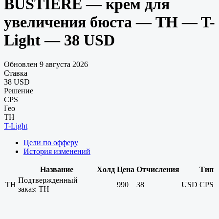
BUSTIERE — крем для
увеличения бюста — TH — T-
Light — 38 USD
Обновлен 9 августа 2026
Ставка
38 USD
Решение
CPS
Гео
TH
T-Light
Цели по офферу
История изменений
Название
Холд
Цена
Отчисления
Тип
Подтвержденный
TH
990
38
USD
CPS
заказ: TH