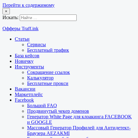
Перейти к содержимому
×
Искать:
Офферы Traff.ink
Статьи
Сервисы
Бесплатный трафик
База кейсов
Новичку
Инструменты
Сокращение ссылок
Калькулятор
Бесплатные прокси
Вакансии
Маркетплейс
Facebook
Большой FAQ
Продвинутый чекер доменов
Генератор White Page для клоакинга FACEBOOK
и GOOGLE
Массовый Генератор Профилей для Антидетект-
Браузера AEZAKMI