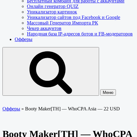
Бесплатный комбайн для работы с аккаунтами
Онлайн генератор QUIZ
Уникализатор картинок
Уникализатор сайтов под Facebook и Google
Массовый Генератор Импорта РК
Чекер аккаунтов
Народная база IP-адресов ботов и FB-модераторов
Офферы
Меню
Офферы
»
Booty Maker[TH] — WhoCPA Asia — 22 USD
Booty Maker[TH] — WhoCPA