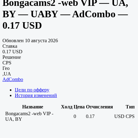
Bongacams2 -web VIP — UA,
BY — UABY — AdCombo —
0.17 USD
Обновлен 10 августа 2026
Ставка
0.17 USD
Решение
CPS
Гео
,UA
AdCombo
Цели по офферу
История изменений
Название
Холд
Цена
Отчисления
Тип
Bongacams2 -web VIP -
0
0.17
USD
CPS
UA, BY