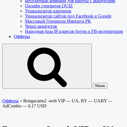
Бесплатный комбайн для работы с аккаунтами
Онлайн генератор QUIZ
Уникализатор картинок
Уникализатор сайтов под Facebook и Google
Массовый Генератор Импорта РК
Чекер аккаунтов
Народная база IP-адресов ботов и FB-модераторов
Офферы
Меню
Офферы
»
Bongacams2 -web VIP — UA, BY — UABY —
AdCombo — 0.17 USD