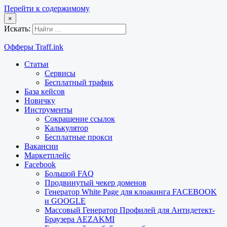
Перейти к содержимому
×
Искать:
Офферы Traff.ink
Статьи
Сервисы
Бесплатный трафик
База кейсов
Новичку
Инструменты
Сокращение ссылок
Калькулятор
Бесплатные прокси
Вакансии
Маркетплейс
Facebook
Большой FAQ
Продвинутый чекер доменов
Генератор White Page для клоакинга FACEBOOK
и GOOGLE
Массовый Генератор Профилей для Антидетект-
Браузера AEZAKMI