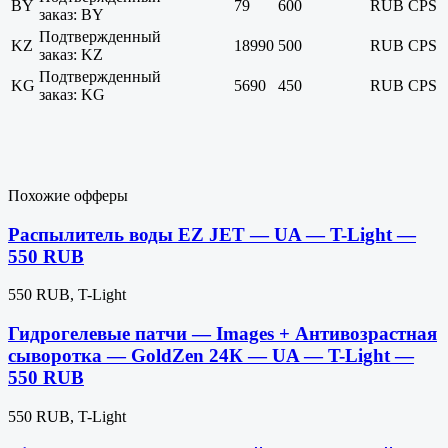
BY
79
600
RUB
CPS
заказ: BY
Подтвержденный
KZ
18990
500
RUB
CPS
заказ: KZ
Подтвержденный
KG
5690
450
RUB
CPS
заказ: KG
Похожие офферы
Распылитель воды EZ JET — UA — T-Light —
550 RUB
550 RUB, T-Light
Гидрогелевые патчи — Images + Антивозрастная
сыворотка — GoldZen 24К — UA — T-Light —
550 RUB
550 RUB, T-Light