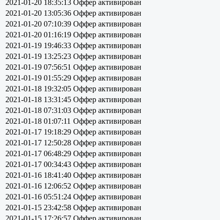
2021-01-20 18:35:13
Оффер активирован
2021-01-20 13:05:36
Оффер активирован
2021-01-20 07:10:39
Оффер активирован
2021-01-20 01:16:19
Оффер активирован
2021-01-19 19:46:33
Оффер активирован
2021-01-19 13:25:23
Оффер активирован
2021-01-19 07:56:51
Оффер активирован
2021-01-19 01:55:29
Оффер активирован
2021-01-18 19:32:05
Оффер активирован
2021-01-18 13:31:45
Оффер активирован
2021-01-18 07:31:03
Оффер активирован
2021-01-18 01:07:11
Оффер активирован
2021-01-17 19:18:29
Оффер активирован
2021-01-17 12:50:28
Оффер активирован
2021-01-17 06:48:29
Оффер активирован
2021-01-17 00:34:43
Оффер активирован
2021-01-16 18:41:40
Оффер активирован
2021-01-16 12:06:52
Оффер активирован
2021-01-16 05:51:24
Оффер активирован
2021-01-15 23:42:58
Оффер активирован
2021-01-15 17:26:57
Оффер активирован