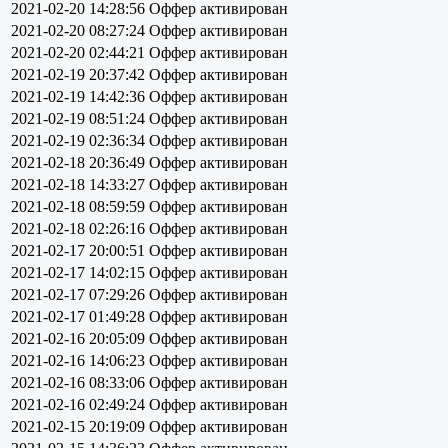
2021-02-20 14:28:56
Оффер активирован
2021-02-20 08:27:24
Оффер активирован
2021-02-20 02:44:21
Оффер активирован
2021-02-19 20:37:42
Оффер активирован
2021-02-19 14:42:36
Оффер активирован
2021-02-19 08:51:24
Оффер активирован
2021-02-19 02:36:34
Оффер активирован
2021-02-18 20:36:49
Оффер активирован
2021-02-18 14:33:27
Оффер активирован
2021-02-18 08:59:59
Оффер активирован
2021-02-18 02:26:16
Оффер активирован
2021-02-17 20:00:51
Оффер активирован
2021-02-17 14:02:15
Оффер активирован
2021-02-17 07:29:26
Оффер активирован
2021-02-17 01:49:28
Оффер активирован
2021-02-16 20:05:09
Оффер активирован
2021-02-16 14:06:23
Оффер активирован
2021-02-16 08:33:06
Оффер активирован
2021-02-16 02:49:24
Оффер активирован
2021-02-15 20:19:09
Оффер активирован