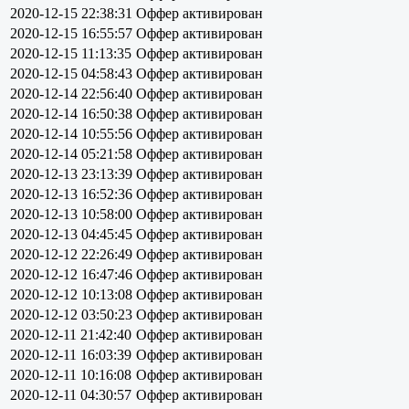
2020-12-15 22:38:31
Оффер активирован
2020-12-15 16:55:57
Оффер активирован
2020-12-15 11:13:35
Оффер активирован
2020-12-15 04:58:43
Оффер активирован
2020-12-14 22:56:40
Оффер активирован
2020-12-14 16:50:38
Оффер активирован
2020-12-14 10:55:56
Оффер активирован
2020-12-14 05:21:58
Оффер активирован
2020-12-13 23:13:39
Оффер активирован
2020-12-13 16:52:36
Оффер активирован
2020-12-13 10:58:00
Оффер активирован
2020-12-13 04:45:45
Оффер активирован
2020-12-12 22:26:49
Оффер активирован
2020-12-12 16:47:46
Оффер активирован
2020-12-12 10:13:08
Оффер активирован
2020-12-12 03:50:23
Оффер активирован
2020-12-11 21:42:40
Оффер активирован
2020-12-11 16:03:39
Оффер активирован
2020-12-11 10:16:08
Оффер активирован
2020-12-11 04:30:57
Оффер активирован