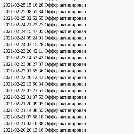
2021-02-25 15:16:28
Оффер активирован
2021-02-25 08:55:34
Оффер активирован
2021-02-25 02:52:55
Оффер активирован
2021-02-24 21:22:27
Оффер активирован
2021-02-24 15:47:05
Оффер активирован
2021-02-24 09:24:01
Оффер активирован
2021-02-24 03:15:28
Оффер активирован
2021-02-23 20:42:11
Оффер активирован
2021-02-23 14:53:42
Оффер активирован
2021-02-23 08:27:37
Оффер активирован
2021-02-23 01:55:36
Оффер активирован
2021-02-22 20:12:43
Оффер активирован
2021-02-22 13:50:34
Оффер активирован
2021-02-22 07:23:51
Оффер активирован
2021-02-22 01:37:53
Оффер активирован
2021-02-21 20:09:05
Оффер активирован
2021-02-21 14:08:55
Оффер активирован
2021-02-21 07:58:18
Оффер активирован
2021-02-21 02:10:38
Оффер активирован
2021-02-20 20:13:16
Оффер активирован