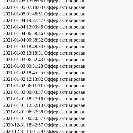
2021-01-05 13:08:05
Оффер активирован
2021-01-05 07:18:03
Оффер активирован
2021-01-05 01:46:51
Оффер активирован
2021-01-04 19:37:47
Оффер активирован
2021-01-04 13:09:45
Оффер активирован
2021-01-04 06:58:46
Оффер активирован
2021-01-04 00:38:32
Оффер активирован
2021-01-03 18:48:33
Оффер активирован
2021-01-03 13:18:31
Оффер активирован
2021-01-03 06:52:43
Оффер активирован
2021-01-03 00:31:28
Оффер активирован
2021-01-02 18:45:25
Оффер активирован
2021-01-02 12:13:02
Оффер активирован
2021-01-02 06:11:11
Оффер активирован
2021-01-02 00:03:37
Оффер активирован
2021-01-01 18:27:16
Оффер активирован
2021-01-01 12:52:13
Оффер активирован
2021-01-01 06:37:38
Оффер активирован
2021-01-01 00:20:57
Оффер активирован
2020-12-31 18:42:57
Оффер активирован
2020-12-31 13:01:29
Оффер активирован