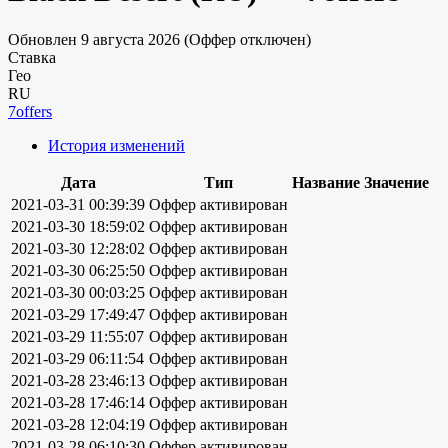
Обновлен 9 августа 2026 (Оффер отключен)
Ставка
Гео
RU
7offers
История изменений
Дата
Тип
Название
Значение
2021-03-31 00:39:39
Оффер активирован
2021-03-30 18:59:02
Оффер активирован
2021-03-30 12:28:02
Оффер активирован
2021-03-30 06:25:50
Оффер активирован
2021-03-30 00:03:25
Оффер активирован
2021-03-29 17:49:47
Оффер активирован
2021-03-29 11:55:07
Оффер активирован
2021-03-29 06:11:54
Оффер активирован
2021-03-28 23:46:13
Оффер активирован
2021-03-28 17:46:14
Оффер активирован
2021-03-28 12:04:19
Оффер активирован
2021-03-28 06:10:30
Оффер активирован