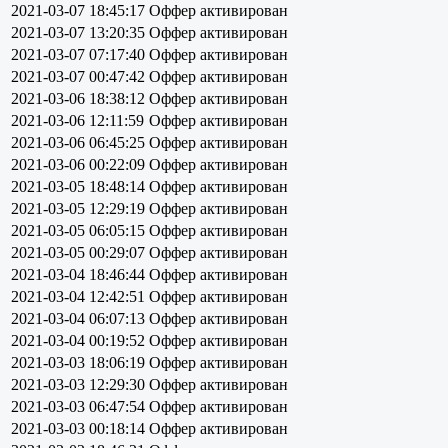
2021-03-07 18:45:17
Оффер активирован
2021-03-07 13:20:35
Оффер активирован
2021-03-07 07:17:40
Оффер активирован
2021-03-07 00:47:42
Оффер активирован
2021-03-06 18:38:12
Оффер активирован
2021-03-06 12:11:59
Оффер активирован
2021-03-06 06:45:25
Оффер активирован
2021-03-06 00:22:09
Оффер активирован
2021-03-05 18:48:14
Оффер активирован
2021-03-05 12:29:19
Оффер активирован
2021-03-05 06:05:15
Оффер активирован
2021-03-05 00:29:07
Оффер активирован
2021-03-04 18:46:44
Оффер активирован
2021-03-04 12:42:51
Оффер активирован
2021-03-04 06:07:13
Оффер активирован
2021-03-04 00:19:52
Оффер активирован
2021-03-03 18:06:19
Оффер активирован
2021-03-03 12:29:30
Оффер активирован
2021-03-03 06:47:54
Оффер активирован
2021-03-03 00:18:14
Оффер активирован