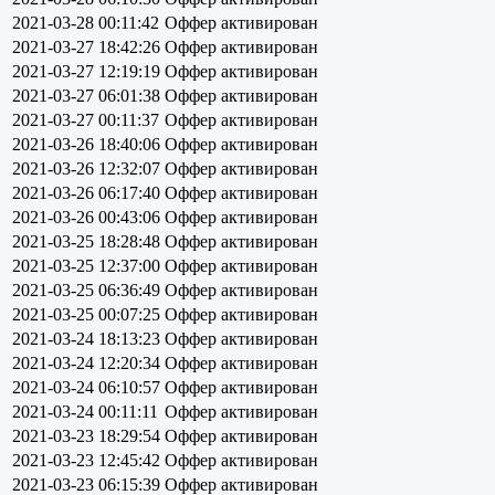
2021-03-28 00:11:42
Оффер активирован
2021-03-27 18:42:26
Оффер активирован
2021-03-27 12:19:19
Оффер активирован
2021-03-27 06:01:38
Оффер активирован
2021-03-27 00:11:37
Оффер активирован
2021-03-26 18:40:06
Оффер активирован
2021-03-26 12:32:07
Оффер активирован
2021-03-26 06:17:40
Оффер активирован
2021-03-26 00:43:06
Оффер активирован
2021-03-25 18:28:48
Оффер активирован
2021-03-25 12:37:00
Оффер активирован
2021-03-25 06:36:49
Оффер активирован
2021-03-25 00:07:25
Оффер активирован
2021-03-24 18:13:23
Оффер активирован
2021-03-24 12:20:34
Оффер активирован
2021-03-24 06:10:57
Оффер активирован
2021-03-24 00:11:11
Оффер активирован
2021-03-23 18:29:54
Оффер активирован
2021-03-23 12:45:42
Оффер активирован
2021-03-23 06:15:39
Оффер активирован