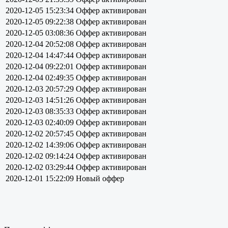
2020-12-05 15:23:34
Оффер активирован
2020-12-05 09:22:38
Оффер активирован
2020-12-05 03:08:36
Оффер активирован
2020-12-04 20:52:08
Оффер активирован
2020-12-04 14:47:44
Оффер активирован
2020-12-04 09:22:01
Оффер активирован
2020-12-04 02:49:35
Оффер активирован
2020-12-03 20:57:29
Оффер активирован
2020-12-03 14:51:26
Оффер активирован
2020-12-03 08:35:33
Оффер активирован
2020-12-03 02:40:09
Оффер активирован
2020-12-02 20:57:45
Оффер активирован
2020-12-02 14:39:06
Оффер активирован
2020-12-02 09:14:24
Оффер активирован
2020-12-02 03:29:44
Оффер активирован
2020-12-01 15:22:09
Новый оффер