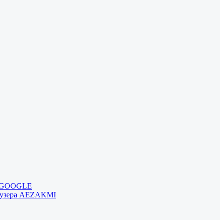
и GOOGLE
раузера AEZAKMI