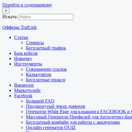
Перейти к содержимому
×
Искать:
Офферы Traff.ink
Статьи
Сервисы
Бесплатный трафик
База кейсов
Новичку
Инструменты
Сокращение ссылок
Калькулятор
Бесплатные прокси
Вакансии
Маркетплейс
Facebook
Большой FAQ
Продвинутый чекер доменов
Генератор White Page для клоакинга FACEBOOK 
Массовый Генератор Профилей для Антидетект-Б
Бесплатный комбайн для работы с аккаунтами
Онлайн генератор QUIZ