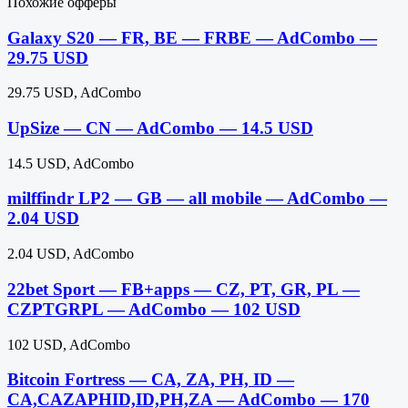
Похожие офферы
Galaxy S20 — FR, BE — FRBE — AdCombo —
29.75 USD
29.75 USD, AdCombo
UpSize — CN — AdCombo — 14.5 USD
14.5 USD, AdCombo
milffindr LP2 — GB — all mobile — AdCombo —
2.04 USD
2.04 USD, AdCombo
22bet Sport — FB+apps — CZ, PT, GR, PL —
CZPTGRPL — AdCombo — 102 USD
102 USD, AdCombo
Bitcoin Fortress — CA, ZA, PH, ID —
CA,CAZAPHID,ID,PH,ZA — AdCombo — 170