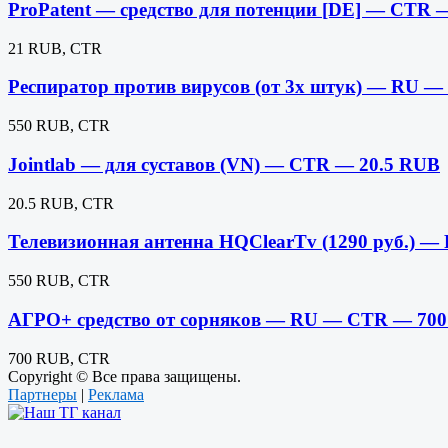
ProPatent — средство для потенции [DE] — CTR 
21 RUB, CTR
Респиратор против вирусов (от 3х штук) — RU 
550 RUB, CTR
Jointlab — для суставов (VN) — CTR — 20.5 RUB
20.5 RUB, CTR
Телевизионная антенна HQClearTv (1290 руб.) 
550 RUB, CTR
АГРО+ средство от сорняков — RU — CTR — 70
700 RUB, CTR
Copyright © Все права защищены.
Партнеры
|
Реклама