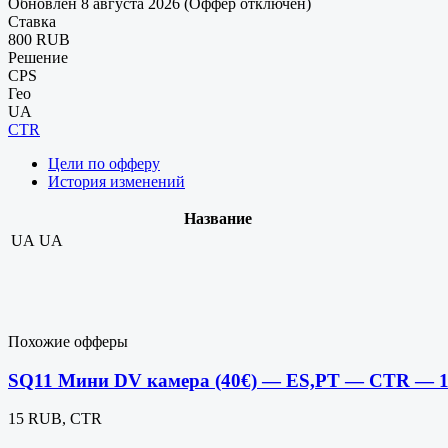
Обновлен 8 августа 2026 (Оффер отключен)
Ставка
800 RUB
Решение
CPS
Гео
UA
CTR
Цели по офферу
История изменений
Название
UA
UA
Похожие офферы
SQ11 Мини DV камера (40€) — ES,PT — CTR — 
15 RUB, CTR