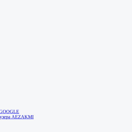
и GOOGLE
раузера AEZAKMI