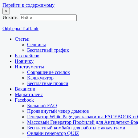
Перейти к содержимому
×
Искать:
Офферы Traff.ink
Статьи
Сервисы
Бесплатный трафик
База кейсов
Новичку
Инструменты
Сокращение ссылок
Калькулятор
Бесплатные прокси
Вакансии
Маркетплейс
Facebook
Большой FAQ
Продвинутый чекер доменов
Генератор White Page для клоакинга FACEBOOK 
Массовый Генератор Профилей для Антидетект-Б
Бесплатный комбайн для работы с аккаунтами
Онлайн генератор QUIZ