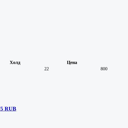
Холд
Цена
22
800
15 RUB