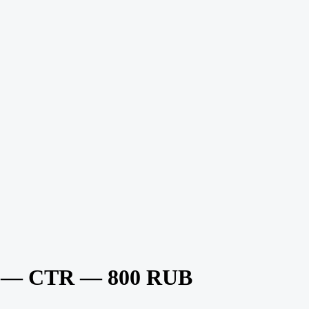
A — CTR — 800 RUB