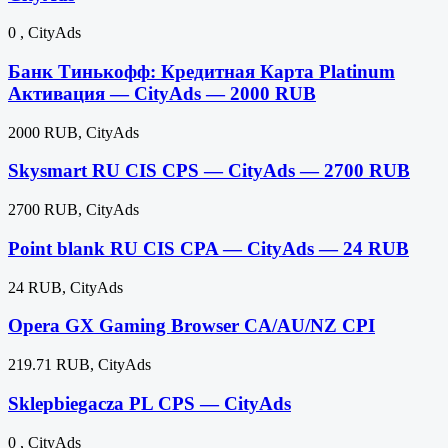
0 , CityAds
Банк Тинькофф: Кредитная Карта Platinum
Активация — CityAds — 2000 RUB
2000 RUB, CityAds
Skysmart RU CIS CPS — CityAds — 2700 RUB
2700 RUB, CityAds
Point blank RU CIS CPA — CityAds — 24 RUB
24 RUB, CityAds
Opera GX Gaming Browser CA/AU/NZ CPI
219.71 RUB, CityAds
Sklepbiegacza PL CPS — CityAds
0 , CityAds