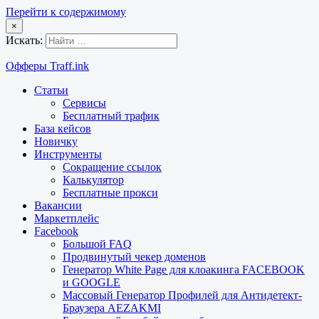
Перейти к содержимому
×
Искать:
Офферы Traff.ink
Статьи
Сервисы
Бесплатный трафик
База кейсов
Новичку
Инструменты
Сокращение ссылок
Калькулятор
Бесплатные прокси
Вакансии
Маркетплейс
Facebook
Большой FAQ
Продвинутый чекер доменов
Генератор White Page для клоакинга FACEBOOK
и GOOGLE
Массовый Генератор Профилей для Антидетект-
Браузера AEZAKMI