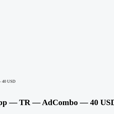
— 40 USD
napp — TR — AdCombo — 40 US