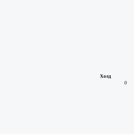
Холд
0