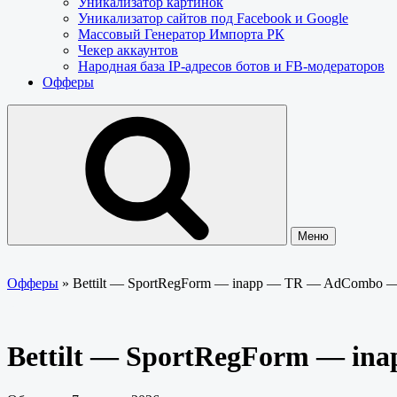
Уникализатор картинок
Уникализатор сайтов под Facebook и Google
Массовый Генератор Импорта РК
Чекер аккаунтов
Народная база IP-адресов ботов и FB-модераторов
Офферы
Меню
Офферы
»
Bettilt — SportRegForm — inapp — TR — AdCombo 
Bettilt — SportRegForm — i