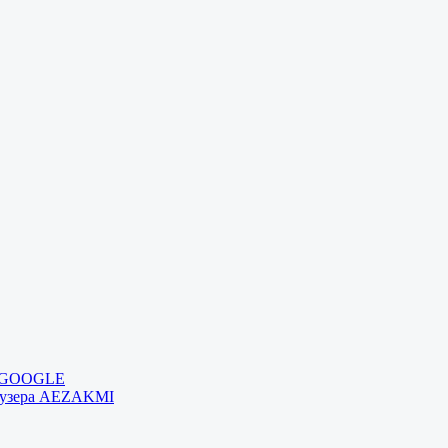
и GOOGLE
раузера AEZAKMI