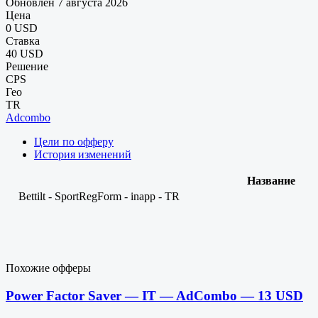
Обновлен 7 августа 2026
Цена
0 USD
Ставка
40 USD
Решение
CPS
Гео
TR
Adcombo
Цели по офферу
История изменений
Название
Bettilt - SportRegForm - inapp - TR
Похожие офферы
Power Factor Saver — IT — AdCombo — 13 USD