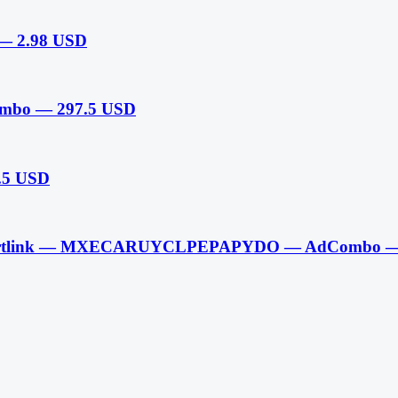
— 2.98 USD
ombo — 297.5 USD
.5 USD
martlink — MXECARUYCLPEPAPYDO — AdCombo —