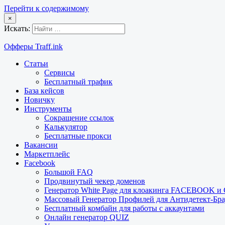
Перейти к содержимому
×
Искать:
Офферы Traff.ink
Статьи
Сервисы
Бесплатный трафик
База кейсов
Новичку
Инструменты
Сокращение ссылок
Калькулятор
Бесплатные прокси
Вакансии
Маркетплейс
Facebook
Большой FAQ
Продвинутый чекер доменов
Генератор White Page для клоакинга FACEBOOK 
Массовый Генератор Профилей для Антидетект-Б
Бесплатный комбайн для работы с аккаунтами
Онлайн генератор QUIZ