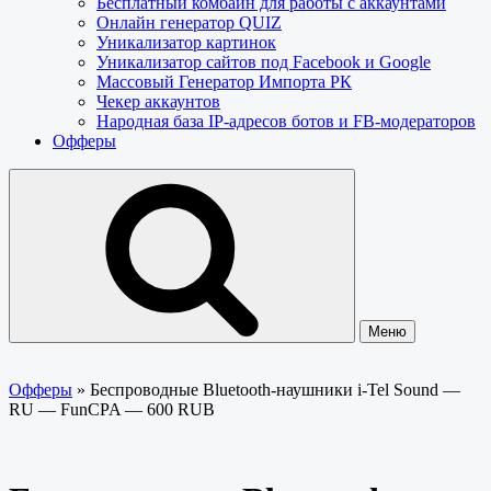
Бесплатный комбайн для работы с аккаунтами
Онлайн генератор QUIZ
Уникализатор картинок
Уникализатор сайтов под Facebook и Google
Массовый Генератор Импорта РК
Чекер аккаунтов
Народная база IP-адресов ботов и FB-модераторов
Офферы
Меню
Офферы
»
Беспроводные Bluetooth-наушники i-Tel Sound —
RU — FunCPA — 600 RUB