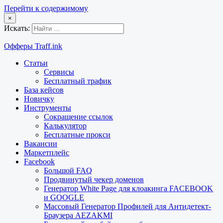
Перейти к содержимому
×
Искать:
Офферы Traff.ink
Статьи
Сервисы
Бесплатный трафик
База кейсов
Новичку
Инструменты
Сокращение ссылок
Калькулятор
Бесплатные прокси
Вакансии
Маркетплейс
Facebook
Большой FAQ
Продвинутый чекер доменов
Генератор White Page для клоакинга FACEBOOK
и GOOGLE
Массовый Генератор Профилей для Антидетект-
Браузера AEZAKMI