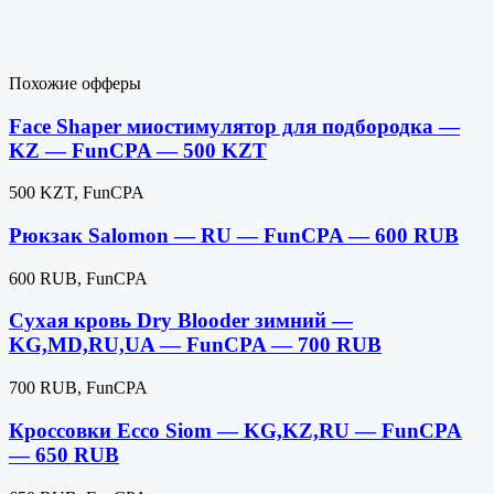
Похожие офферы
Face Shaper миостимулятор для подбородка —
KZ — FunCPA — 500 KZT
500 KZT, FunCPA
Рюкзак Salomon — RU — FunCPA — 600 RUB
600 RUB, FunCPA
Сухая кровь Dry Blooder зимний —
KG,MD,RU,UA — FunCPA — 700 RUB
700 RUB, FunCPA
Кроссовки Ecco Siom — KG,KZ,RU — FunCPA
— 650 RUB