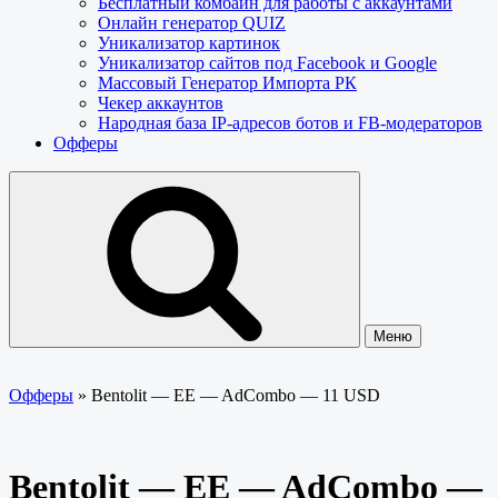
Бесплатный комбайн для работы с аккаунтами
Онлайн генератор QUIZ
Уникализатор картинок
Уникализатор сайтов под Facebook и Google
Массовый Генератор Импорта РК
Чекер аккаунтов
Народная база IP-адресов ботов и FB-модераторов
Офферы
Меню
Офферы
»
Bentolit — EE — AdCombo — 11 USD
Bentolit — EE — AdCombo —