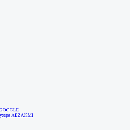
и GOOGLE
раузера AEZAKMI