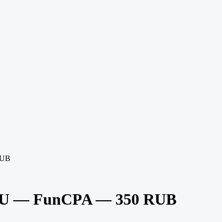
RUB
RU — FunCPA — 350 RUB