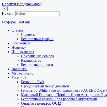
Перейти к содержимому
×
Искать:
Офферы Traff.ink
Статьи
Сервисы
Бесплатный трафик
База кейсов
Новичку
Инструменты
Сокращение ссылок
Калькулятор
Бесплатные прокси
Вакансии
Маркетплейс
Facebook
Большой FAQ
Продвинутый чекер доменов
Генератор White Page для клоакинга FACEBOOK 
Массовый Генератор Профилей для Антидетект-Б
Бесплатный комбайн для работы с аккаунтами
Онлайн генератор QUIZ