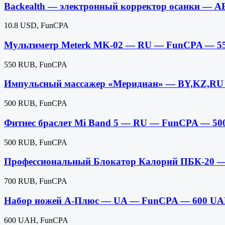
Backealth — электронный корректор осанки — 
10.8 USD, FunCPA
Мультиметр Meterk MK-02 — RU — FunCPA — 5
550 RUB, FunCPA
Импульсный массажер «Меридиан» — BY,KZ,RU
500 RUB, FunCPA
Фитнес браслет Mi Band 5 — RU — FunCPA — 50
500 RUB, FunCPA
Профессиональный Блокатор Калорий ПБК-20 
700 RUB, FunCPA
Набор ножей А-Плюс — UA — FunCPA — 600 U
600 UAH, FunCPA