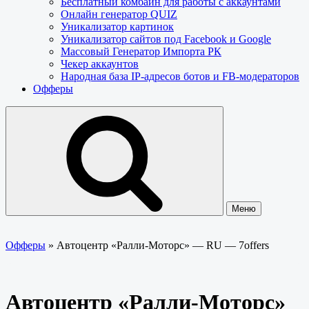
Бесплатный комбайн для работы с аккаунтами
Онлайн генератор QUIZ
Уникализатор картинок
Уникализатор сайтов под Facebook и Google
Массовый Генератор Импорта РК
Чекер аккаунтов
Народная база IP-адресов ботов и FB-модераторов
Офферы
Меню
Офферы
»
Автоцентр «Ралли-Моторс» — RU — 7offers
Автоцентр «Ралли-Моторс»