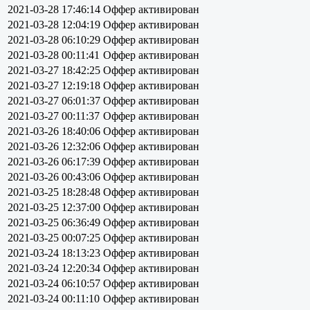
2021-03-28 17:46:14
Оффер активирован
2021-03-28 12:04:19
Оффер активирован
2021-03-28 06:10:29
Оффер активирован
2021-03-28 00:11:41
Оффер активирован
2021-03-27 18:42:25
Оффер активирован
2021-03-27 12:19:18
Оффер активирован
2021-03-27 06:01:37
Оффер активирован
2021-03-27 00:11:37
Оффер активирован
2021-03-26 18:40:06
Оффер активирован
2021-03-26 12:32:06
Оффер активирован
2021-03-26 06:17:39
Оффер активирован
2021-03-26 00:43:06
Оффер активирован
2021-03-25 18:28:48
Оффер активирован
2021-03-25 12:37:00
Оффер активирован
2021-03-25 06:36:49
Оффер активирован
2021-03-25 00:07:25
Оффер активирован
2021-03-24 18:13:23
Оффер активирован
2021-03-24 12:20:34
Оффер активирован
2021-03-24 06:10:57
Оффер активирован
2021-03-24 00:11:10
Оффер активирован