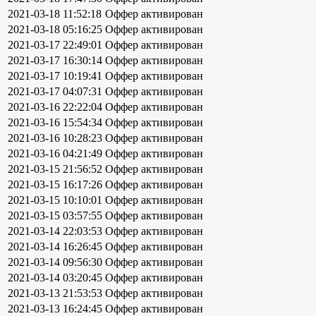
2021-03-18 11:52:18
Оффер активирован
2021-03-18 05:16:25
Оффер активирован
2021-03-17 22:49:01
Оффер активирован
2021-03-17 16:30:14
Оффер активирован
2021-03-17 10:19:41
Оффер активирован
2021-03-17 04:07:31
Оффер активирован
2021-03-16 22:22:04
Оффер активирован
2021-03-16 15:54:34
Оффер активирован
2021-03-16 10:28:23
Оффер активирован
2021-03-16 04:21:49
Оффер активирован
2021-03-15 21:56:52
Оффер активирован
2021-03-15 16:17:26
Оффер активирован
2021-03-15 10:10:01
Оффер активирован
2021-03-15 03:57:55
Оффер активирован
2021-03-14 22:03:53
Оффер активирован
2021-03-14 16:26:45
Оффер активирован
2021-03-14 09:56:30
Оффер активирован
2021-03-14 03:20:45
Оффер активирован
2021-03-13 21:53:53
Оффер активирован
2021-03-13 16:24:45
Оффер активирован