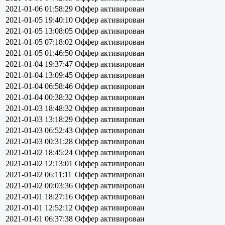
2021-01-06 01:58:29
Оффер активирован
2021-01-05 19:40:10
Оффер активирован
2021-01-05 13:08:05
Оффер активирован
2021-01-05 07:18:02
Оффер активирован
2021-01-05 01:46:50
Оффер активирован
2021-01-04 19:37:47
Оффер активирован
2021-01-04 13:09:45
Оффер активирован
2021-01-04 06:58:46
Оффер активирован
2021-01-04 00:38:32
Оффер активирован
2021-01-03 18:48:32
Оффер активирован
2021-01-03 13:18:29
Оффер активирован
2021-01-03 06:52:43
Оффер активирован
2021-01-03 00:31:28
Оффер активирован
2021-01-02 18:45:24
Оффер активирован
2021-01-02 12:13:01
Оффер активирован
2021-01-02 06:11:11
Оффер активирован
2021-01-02 00:03:36
Оффер активирован
2021-01-01 18:27:16
Оффер активирован
2021-01-01 12:52:12
Оффер активирован
2021-01-01 06:37:38
Оффер активирован