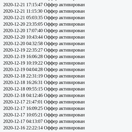
2020-12-21 17:15:47
Оффер активирован
2020-12-21 11:15:30
Оффер активирован
2020-12-21 05:03:35
Оффер активирован
2020-12-20 23:35:05
Оффер активирован
2020-12-20 17:07:40
Оффер активирован
2020-12-20 10:43:44
Оффер активирован
2020-12-20 04:32:58
Оффер активирован
2020-12-19 22:35:27
Оффер активирован
2020-12-19 16:06:28
Оффер активирован
2020-12-19 10:19:22
Оффер активирован
2020-12-19 04:04:28
Оффер активирован
2020-12-18 22:31:19
Оффер активирован
2020-12-18 16:26:31
Оффер активирован
2020-12-18 09:55:15
Оффер активирован
2020-12-18 04:12:46
Оффер активирован
2020-12-17 21:47:01
Оффер активирован
2020-12-17 16:09:25
Оффер активирован
2020-12-17 10:05:21
Оффер активирован
2020-12-17 04:13:07
Оффер активирован
2020-12-16 22:22:14
Оффер активирован