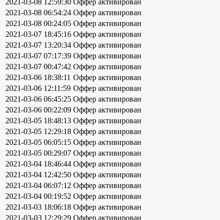
2021-03-08 12:59:30
Оффер активирован
2021-03-08 06:54:24
Оффер активирован
2021-03-08 00:24:05
Оффер активирован
2021-03-07 18:45:16
Оффер активирован
2021-03-07 13:20:34
Оффер активирован
2021-03-07 07:17:39
Оффер активирован
2021-03-07 00:47:42
Оффер активирован
2021-03-06 18:38:11
Оффер активирован
2021-03-06 12:11:59
Оффер активирован
2021-03-06 06:45:25
Оффер активирован
2021-03-06 00:22:09
Оффер активирован
2021-03-05 18:48:13
Оффер активирован
2021-03-05 12:29:18
Оффер активирован
2021-03-05 06:05:15
Оффер активирован
2021-03-05 00:29:07
Оффер активирован
2021-03-04 18:46:44
Оффер активирован
2021-03-04 12:42:50
Оффер активирован
2021-03-04 06:07:12
Оффер активирован
2021-03-04 00:19:52
Оффер активирован
2021-03-03 18:06:18
Оффер активирован
2021-03-03 12:29:29
Оффер активирован