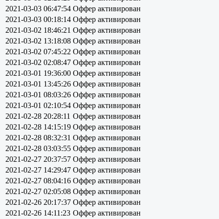
2021-03-03 06:47:54
Оффер активирован
2021-03-03 00:18:14
Оффер активирован
2021-03-02 18:46:21
Оффер активирован
2021-03-02 13:18:08
Оффер активирован
2021-03-02 07:45:22
Оффер активирован
2021-03-02 02:08:47
Оффер активирован
2021-03-01 19:36:00
Оффер активирован
2021-03-01 13:45:26
Оффер активирован
2021-03-01 08:03:26
Оффер активирован
2021-03-01 02:10:54
Оффер активирован
2021-02-28 20:28:11
Оффер активирован
2021-02-28 14:15:19
Оффер активирован
2021-02-28 08:32:31
Оффер активирован
2021-02-28 03:03:55
Оффер активирован
2021-02-27 20:37:57
Оффер активирован
2021-02-27 14:29:47
Оффер активирован
2021-02-27 08:04:16
Оффер активирован
2021-02-27 02:05:08
Оффер активирован
2021-02-26 20:17:37
Оффер активирован
2021-02-26 14:11:23
Оффер активирован