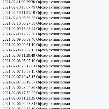
2021-02-11 00:29:30
Оффер активирован
2021-02-10 18:07:49
Оффер активирован
2021-02-10 11:51:19
Оффер активирован
2021-02-10 05:56:35
Оффер активирован
2021-02-10 00:27:38
Оффер активирован
2021-02-09 18:08:44
Оффер активирован
2021-02-09 12:27:30
Оффер активирован
2021-02-09 06:39:40
Оффер активирован
2021-02-09 00:31:10
Оффер активирован
2021-02-08 18:02:11
Оффер активирован
2021-02-08 11:29:49
Оффер активирован
2021-02-08 05:07:10
Оффер активирован
2021-02-07 23:12:01
Оффер активирован
2021-02-07 16:58:11
Оффер активирован
2021-02-07 10:45:15
Оффер активирован
2021-02-07 05:19:37
Оффер активирован
2021-02-06 23:54:30
Оффер активирован
2021-02-06 17:52:22
Оффер активирован
2021-02-06 11:23:35
Оффер активирован
2021-02-06 04:58:31
Оффер активирован
2021-02-05 22:55:19
Оффер активирован