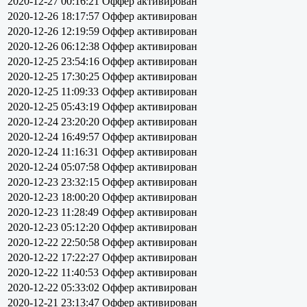
2020-12-27 00:16:21
Оффер активирован
2020-12-26 18:17:57
Оффер активирован
2020-12-26 12:19:59
Оффер активирован
2020-12-26 06:12:38
Оффер активирован
2020-12-25 23:54:16
Оффер активирован
2020-12-25 17:30:25
Оффер активирован
2020-12-25 11:09:33
Оффер активирован
2020-12-25 05:43:19
Оффер активирован
2020-12-24 23:20:20
Оффер активирован
2020-12-24 16:49:57
Оффер активирован
2020-12-24 11:16:31
Оффер активирован
2020-12-24 05:07:58
Оффер активирован
2020-12-23 23:32:15
Оффер активирован
2020-12-23 18:00:20
Оффер активирован
2020-12-23 11:28:49
Оффер активирован
2020-12-23 05:12:20
Оффер активирован
2020-12-22 22:50:58
Оффер активирован
2020-12-22 17:22:27
Оффер активирован
2020-12-22 11:40:53
Оффер активирован
2020-12-22 05:33:02
Оффер активирован
2020-12-21 23:13:47
Оффер активирован