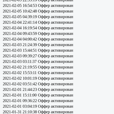
2021-02-05 16:54:53
Оффер активирован
2021-02-05 10:42:48
Оффер активирован
2021-02-05 04:39:19
Оффер активирован
2021-02-04 22:41:14
Оффер активирован
2021-02-04 16:19:54
Оффер активирован
2021-02-04 09:43:59
Оффер активирован
2021-02-04 04:00:42
Оффер активирован
2021-02-03 21:24:39
Оффер активирован
2021-02-03 15:44:51
Оффер активирован
2021-02-03 09:39:27
Оффер активирован
2021-02-03 03:11:37
Оффер активирован
2021-02-02 21:19:55
Оффер активирован
2021-02-02 15:53:11
Оффер активирован
2021-02-02 10:01:19
Оффер активирован
2021-02-02 03:51:42
Оффер активирован
2021-02-01 21:44:23
Оффер активирован
2021-02-01 15:11:00
Оффер активирован
2021-02-01 09:36:22
Оффер активирован
2021-02-01 03:04:19
Оффер активирован
2021-01-31 21:10:38
Оффер активирован