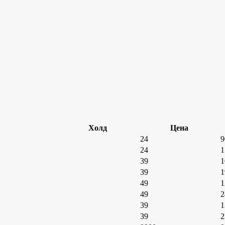
Холд
Цена
24
9
24
1
39
1
39
1
49
1
49
2
39
1
39
2