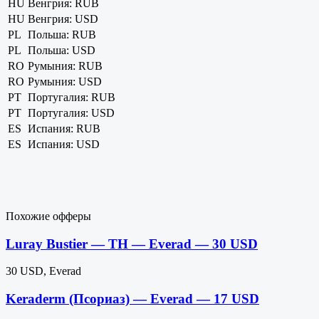
HU
Венгрия: RUB
HU
Венгрия: USD
PL
Польша: RUB
PL
Польша: USD
RO
Румыния: RUB
RO
Румыния: USD
PT
Португалия: RUB
PT
Португалия: USD
ES
Испания: RUB
ES
Испания: USD
Похожие офферы
Luray Bustier — TH — Everad — 30 USD
30 USD, Everad
Keraderm (Псориаз) — Everad — 17 USD