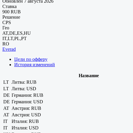
Обновлен 7 августа 2026
Ставка
900 RUB
Решение
CPS
Гео
AT,DE,ES,HU
IT,LT,PL,PT
RO
Everad
Цели по офферу
История изменений
Название
LT
Литва: RUB
LT
Литва: USD
DE
Германия: RUB
DE
Германия: USD
AT
Австрия: RUB
AT
Австрия: USD
IT
Италия: RUB
IT
Италия: USD