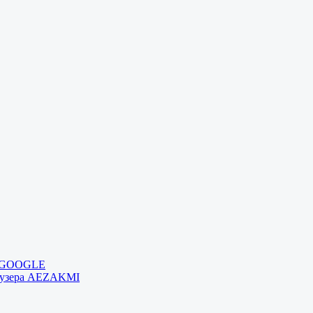
и GOOGLE
раузера AEZAKMI