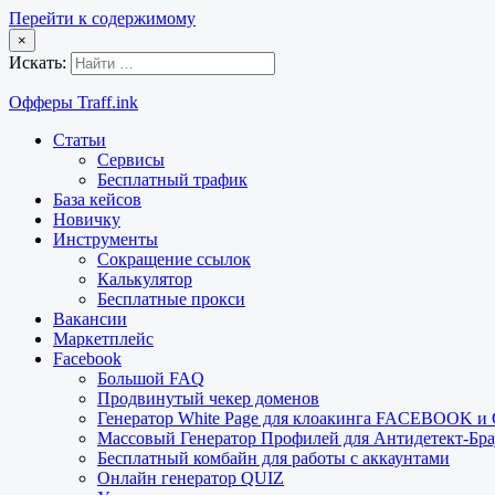
Перейти к содержимому
×
Искать:
Офферы Traff.ink
Статьи
Сервисы
Бесплатный трафик
База кейсов
Новичку
Инструменты
Сокращение ссылок
Калькулятор
Бесплатные прокси
Вакансии
Маркетплейс
Facebook
Большой FAQ
Продвинутый чекер доменов
Генератор White Page для клоакинга FACEBOOK 
Массовый Генератор Профилей для Антидетект-Б
Бесплатный комбайн для работы с аккаунтами
Онлайн генератор QUIZ