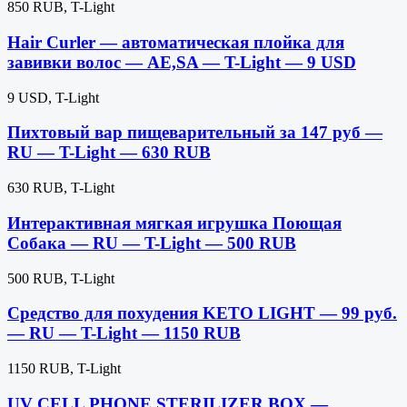
850 RUB, T-Light
Hair Curler — автоматическая плойка для
завивки волос — AE,SA — T-Light — 9 USD
9 USD, T-Light
Пихтовый вар пищеварительный за 147 руб —
RU — T-Light — 630 RUB
630 RUB, T-Light
Интерактивная мягкая игрушка Поющая
Собака — RU — T-Light — 500 RUB
500 RUB, T-Light
Средство для похудения KETO LIGHT — 99 руб.
— RU — T-Light — 1150 RUB
1150 RUB, T-Light
UV CELL PHONE STERILIZER BOX —