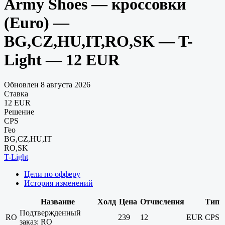
Army Shoes — кроссовки
(Euro) —
BG,CZ,HU,IT,RO,SK — T-
Light — 12 EUR
Обновлен 8 августа 2026
Ставка
12 EUR
Решение
CPS
Гео
BG,CZ,HU,IT
RO,SK
T-Light
Цели по офферу
История изменений
Название
Холд
Цена
Отчисления
Тип
Подтвержденный
RO
239
12
EUR
CPS
заказ: RO