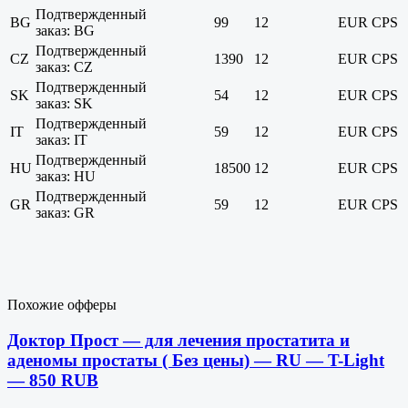
Подтвержденный
BG
99
12
EUR
CPS
заказ: BG
Подтвержденный
CZ
1390
12
EUR
CPS
заказ: CZ
Подтвержденный
SK
54
12
EUR
CPS
заказ: SK
Подтвержденный
IT
59
12
EUR
CPS
заказ: IT
Подтвержденный
HU
18500
12
EUR
CPS
заказ: HU
Подтвержденный
GR
59
12
EUR
CPS
заказ: GR
Похожие офферы
Доктор Прост — для лечения простатита и
аденомы простаты ( Без цены) — RU — T-Light
— 850 RUB