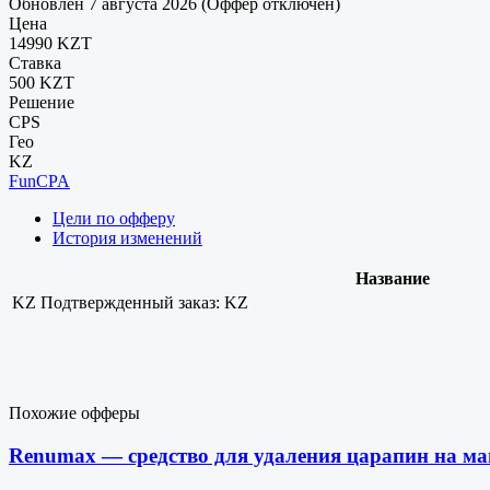
Обновлен 7 августа 2026 (Оффер отключен)
Цена
14990 KZT
Ставка
500 KZT
Решение
CPS
Гео
KZ
FunCPA
Цели по офферу
История изменений
Название
KZ
Подтвержденный заказ: KZ
Похожие офферы
Renumax — средство для удаления царапин на