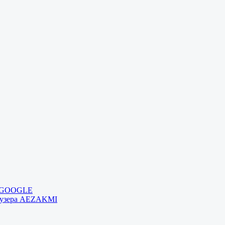
и GOOGLE
раузера AEZAKMI