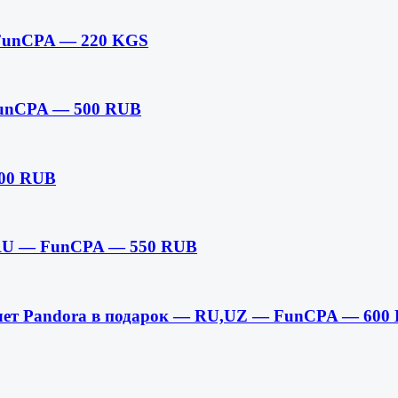
 FunCPA — 220 KGS
FunCPA — 500 RUB
00 RUB
 RU — FunCPA — 550 RUB
слет Pandora в подарок — RU,UZ — FunCPA — 600