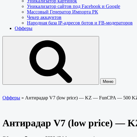
Уникализатор картинок
Уникализатор сайтов под Facebook и Google
Массовый Генератор Импорта РК
Чекер аккаунтов
Народная база IP-адресов ботов и FB-модераторов
Офферы
Меню
Офферы
»
Антирадар V7 (low price) — KZ — FunCPA — 500 K
Антирадар V7 (low price) —