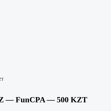
ZT
 KZ — FunCPA — 500 KZT