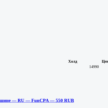
Холд
Це
14990
 машине — RU — FunCPA — 550 RUB