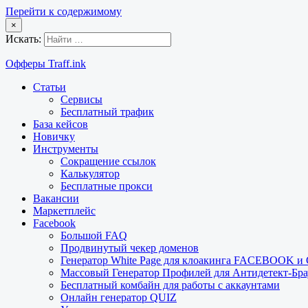
Перейти к содержимому
×
Искать:
Офферы Traff.ink
Статьи
Сервисы
Бесплатный трафик
База кейсов
Новичку
Инструменты
Сокращение ссылок
Калькулятор
Бесплатные прокси
Вакансии
Маркетплейс
Facebook
Большой FAQ
Продвинутый чекер доменов
Генератор White Page для клоакинга FACEBOOK 
Массовый Генератор Профилей для Антидетект-Б
Бесплатный комбайн для работы с аккаунтами
Онлайн генератор QUIZ