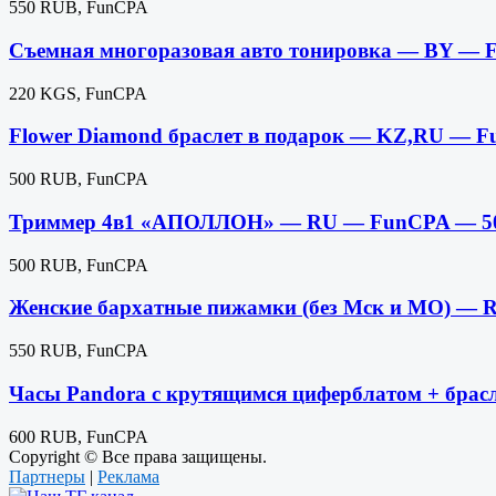
550 RUB, FunCPA
Съемная многоразовая авто тонировка — BY —
220 KGS, FunCPA
Flower Diamond браслет в подарок — KZ,RU — 
500 RUB, FunCPA
Триммер 4в1 «АПОЛЛОН» — RU — FunCPA — 5
500 RUB, FunCPA
Женские бархатные пижамки (без Мск и МО) —
550 RUB, FunCPA
Часы Pandora c крутящимся циферблатом + бра
600 RUB, FunCPA
Copyright © Все права защищены.
Партнеры
|
Реклама