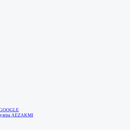
и GOOGLE
раузера AEZAKMI