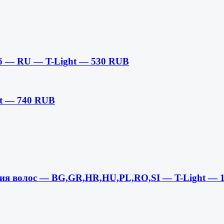
уб — RU — T-Light — 530 RUB
t — 740 RUB
вания волос — BG,GR,HR,HU,PL,RO,SI — T-Light — 