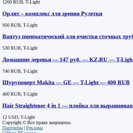
1200 RUB, T-Light
Орлит – комплекс для зрения Рулетки
950 RUB, T-Light
Вантуз пневматический для очистки сточных тр
530 RUB, T-Light
Домашние деревья — 147 руб. — KZ,RU — T-Ligh
740 RUB, T-Light
Шуруповерт Makita — GE — T-Light — 400 RUB
400 RUB, T-Light
Hair Straightener 4 in 1 — плойка для выравни
12 USD, T-Light
Copyright © Все права защищены.
Партнеры
|
Реклама