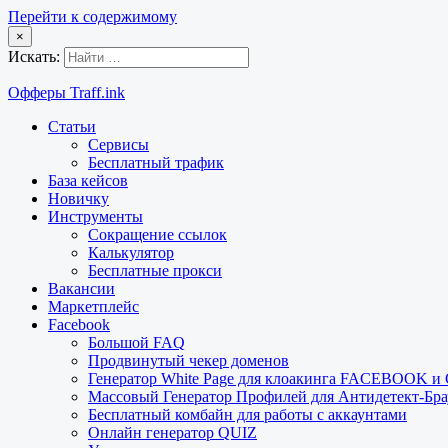
Перейти к содержимому
×
Искать:
Офферы Traff.ink
Статьи
Сервисы
Бесплатный трафик
База кейсов
Новичку
Инструменты
Сокращение ссылок
Калькулятор
Бесплатные прокси
Вакансии
Маркетплейс
Facebook
Большой FAQ
Продвинутый чекер доменов
Генератор White Page для клоакинга FACEBOOK 
Массовый Генератор Профилей для Антидетект-Б
Бесплатный комбайн для работы с аккаунтами
Онлайн генератор QUIZ