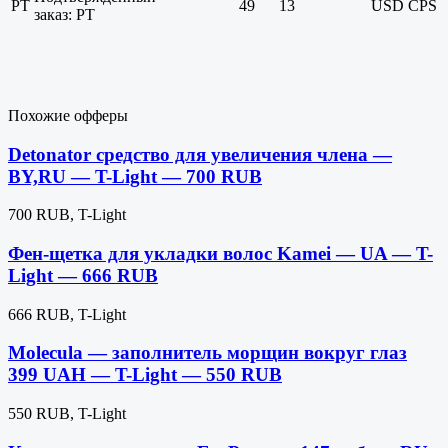
PT
49
13
USD
CPS
заказ: PT
Похожие офферы
Detonator cредство для увеличения члена —
BY,RU — T-Light — 700 RUB
700 RUB, T-Light
Фен-щетка для укладки волос Kamei — UA — T-
Light — 666 RUB
666 RUB, T-Light
Molecula — заполнитель морщин вокруг глаз
399 UAH — T-Light — 550 RUB
550 RUB, T-Light