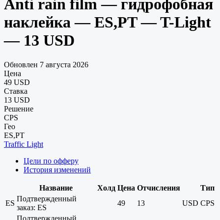
Anti rain film — гидрофобная
наклейка — ES,PT — T-Light
— 13 USD
Обновлен 7 августа 2026
Цена
49 USD
Ставка
13 USD
Решение
CPS
Гео
ES,PT
Traffic Light
Цели по офферу
История изменений
Название
Холд
Цена
Отчисления
Тип
Подтвержденный
ES
49
13
USD
CPS
заказ: ES
Подтвержденный