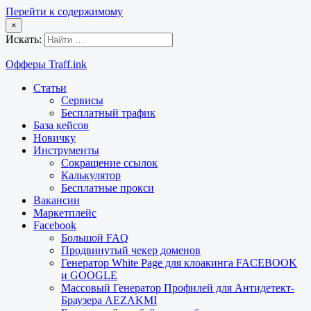
Перейти к содержимому
×
Искать:
Офферы Traff.ink
Статьи
Сервисы
Бесплатный трафик
База кейсов
Новичку
Инструменты
Сокращение ссылок
Калькулятор
Бесплатные прокси
Вакансии
Маркетплейс
Facebook
Большой FAQ
Продвинутый чекер доменов
Генератор White Page для клоакинга FACEBOOK
и GOOGLE
Массовый Генератор Профилей для Антидетект-
Браузера AEZAKMI