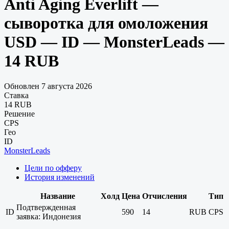
Anti Aging Everlift —
сыворотка для омоложения
USD — ID — MonsterLeads —
14 RUB
Обновлен 7 августа 2026
Ставка
14 RUB
Решение
CPS
Гео
ID
MonsterLeads
Цели по офферу
История изменений
Название
Холд
Цена
Отчисления
Тип
Подтвержденная
ID
590
14
RUB
CPS
заявка: Индонезия