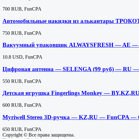
700 RUB, FunCPA
Автомобильные накидки из алькантары ТРОКОТ
750 RUB, FunCPA
Вакуумный упаковщик ALWAYSFRESH — AE — 
10.8 USD, FunCPA
Цифровая антенна — SELENGA (99 руб) — RU 
550 RUB, FunCPA
Детская игрушка Fingerlings Monkey — BY,KZ,
600 RUB, FunCPA
Myriwell Stereo 3D-ручка — KZ,RU — FunCPA —
650 RUB, FunCPA
Copyright © Все права защищены.