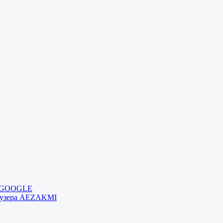
и GOOGLE
раузера AEZAKMI