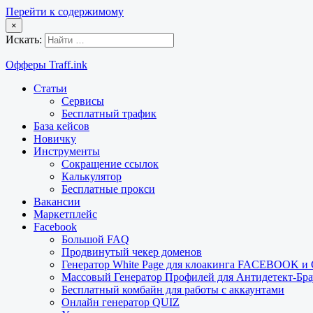
Перейти к содержимому
×
Искать:
Офферы Traff.ink
Статьи
Сервисы
Бесплатный трафик
База кейсов
Новичку
Инструменты
Сокращение ссылок
Калькулятор
Бесплатные прокси
Вакансии
Маркетплейс
Facebook
Большой FAQ
Продвинутый чекер доменов
Генератор White Page для клоакинга FACEBOOK 
Массовый Генератор Профилей для Антидетект-Б
Бесплатный комбайн для работы с аккаунтами
Онлайн генератор QUIZ