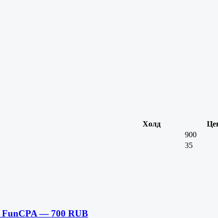
Холд
Це
900
35
 FunCPA — 700 RUB