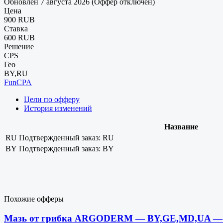
Обновлен 7 августа 2026 (Оффер отключен)
Цена
900 RUB
Ставка
600 RUB
Решение
CPS
Гео
BY,RU
FunCPA
Цели по офферу
История изменений
Название
RU
Подтвержденный заказ: RU
BY
Подтвержденный заказ: BY
Похожие офферы
Мазь от грибка ARGODERM — BY,GE,MD,UA —