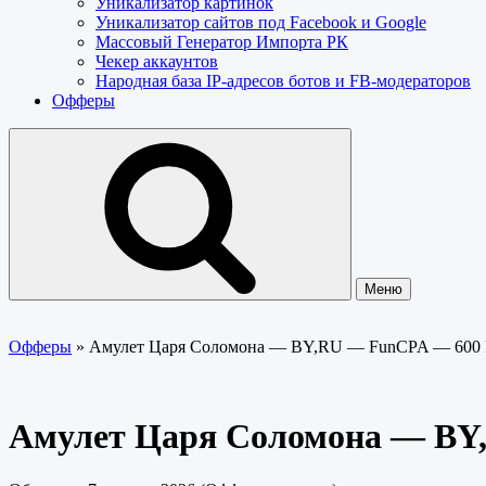
Уникализатор картинок
Уникализатор сайтов под Facebook и Google
Массовый Генератор Импорта РК
Чекер аккаунтов
Народная база IP-адресов ботов и FB-модераторов
Офферы
Меню
Офферы
»
Амулет Царя Соломона — BY,RU — FunCPA — 600
Амулет Царя Соломона — BY